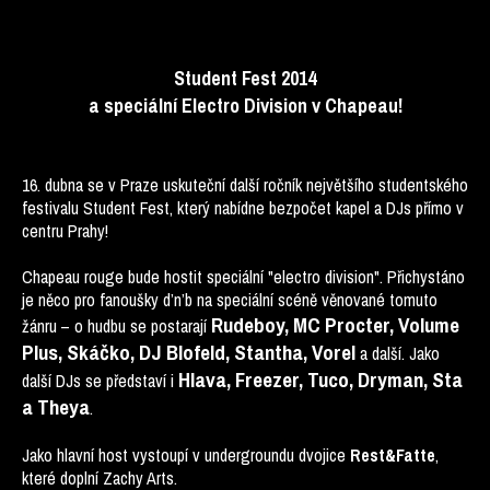
Student Fest 2014
a speciální Electro Division v Chapeau!
16. dubna se v Praze uskuteční další ročník největšího studentského
festivalu Student Fest, který nabídne bezpočet kapel a DJs přímo v
centru Prahy!
Chapeau rouge bude hostit speciální "electro division". Přichystáno
je něco pro fanoušky d’n’b na speciální scéně věnované tomuto
Rudeboy, MC Procter, Volume
žánru – o hudbu se postarají
Plus, Skáčko, DJ Blofeld, Stantha, Vorel
a další. Jako
Hlava, Freezer, Tuco, Dryman, Sta
další DJs se představí i
a Theya
.
Jako hlavní host vystoupí v undergroundu dvojice
,
Rest&Fatte
které doplní Zachy Arts.