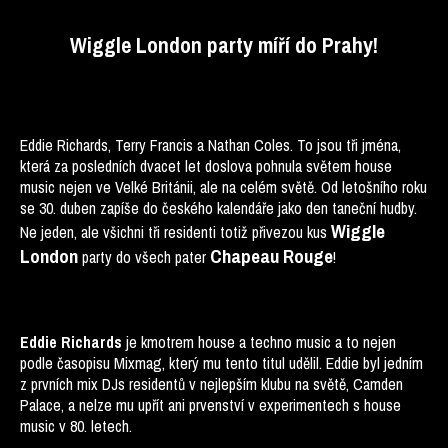
Wiggle London party míří do Prahy!
Eddie Richards, Terry Francis a Nathan Coles. To jsou tři jména,
která za posledních dvacet let doslova pohnula světem house
music nejen ve Velké Británii, ale na celém světě. Od letošního roku
se 30. duben zapíše do českého kalendáře jako den taneční hudby.
Wiggle
Ne jeden, ale všichni tři residenti totiž přivezou kus
London
Chapeau Rouge
party do všech pater
!
je kmotrem house a techno music a to nejen
Eddie Richards
podle časopisu Mixmag, který mu tento titul udělil. Eddie byl jedním
z prvních mix DJs residentů v nejlepším klubu na světě, Camden
Palace, a nelze mu upřít ani prvenství v experimentech s house
music v 80. letech.