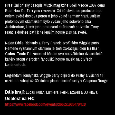
Prestižní britský časopis Muzik magazine udělil v roce 1997 cenu
Best New DJ
mu
ovi. Od té chvíle se producenti po
Terry
Francis
celém světě doslova perou o jeho volné termíny hraní. Dalším
přelomovým okamžikem bylo vydání jeho sólového alba
Architecture, které jeho postavení definitivně potvrdilo. Terry
Francis dodnes patří k nejlepším house DJs na světě.
Nejen Eddie Richards a Terry Francis tvoří jádro Wiggle party.
Neméně významným článkem je třetí zakládající člen
Nathan
. Tento DJ zanechal během své neuvěřitelné dvacetileté
Coles
kariéry stopu v srdcích fanoušků house music na čtyřech
kontinentech.
Legendární londýnská Wiggle party přijíždí do Prahy a všichni tři
rezidenti zahrají už 30. dubna plnohodnotné sety v Chapeau Rouge.
Dále hrají:
Lucas Hulan, Lumiere, Felix!, Ezwell a DJ Hlava.
Událost na FB:
https://www.facebook.com/events/266821963479451/