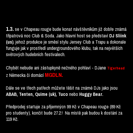
1.3.
se v Chapeau rouge bude konat návštěvníkům již dobře známá
třípatrová noc Club & Soda. Jako hlavní host se představí
DJ Sliink
, jehož produkce je směsí stylu Jersey Club a Trapu a dokonale
(us)
funguje jak v prostředí undergroundového klubu, tak na největších
světových hudebních festivalech.
Chybět nebude ani zástupkyně nežného pohlaví - DJane
Tigerhead
MGDLN.
z Německa či domácí
Dále se ve třech patřech můžete těšit na známé DJs jako jsou
nebo
ABAB, Tenten, Quime (uk), Tuco
Huggy Bear.
Předprodej startuje za příjemnýcn 99 Kč v Chapeau rouge (89 Kč
pro studenty), končit bude 27.2.! Na místě pak budou k dostání za
119 Kč.