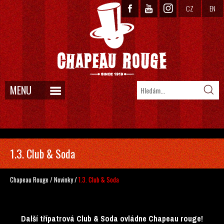
CZ
EN
MENU
1.3. Club & Soda
Chapeau Rouge
/
Novinky
/
1.3. Club & Soda
Další třípatrová Club & Soda ovládne Chapeau rouge!