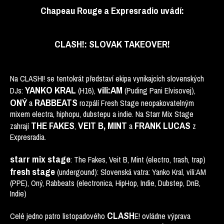
Chapeau Rouge a Expresradio uvádí:
CLASH!: SLOVAK TAKEOVER!
Na CLASHI! se tentokrát představí ekipa vynikajcích slovenských
YANKO KRAL
vili:AM
DJs:
(H16),
(Puding Pani Elvisovej),
ONÝ
RABBEATS
a
rozpálí Fresh Stage neopakovatelným
mixem electra, hiphopu, dubstepu a indie. Na Starr Mix Stage
THE FAKES
VEIT B,
MINT
FRANK LUCAS
zahrají
,
a
z
Expresradia.
starr mix stage
: The Fakes, Veit B, Mint (electro, trash, trap)
fresh stage
(undergound): Slovenská vatra: Yanko Kral, vili:AM
(PPE), Oný, Rabbeats (electronica, HipHop, Indie, Dubstep, DnB,
Indie)
CLASH
Celé jedno patro listopadového
E! ovládne výprava