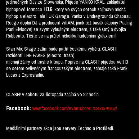
jedinečných DJs ze Slovenska. Přijede YANKO KRÁL, zakladatel
H16
hiphopové formace
, který ve svých setech zajímavě míchá
hiphop a electro , ale i UK Garage. Yanka v Undregroundu Chapeau
Rouge doplní DJ a producent vili:AM, jinak též basák skupiny Puding
Pani Elvisovej se svým výbušným electrem, a také Oný a dvojka
Rabbeats. Těšte se na průlet několika hudebními galaxiemi!
Starr Mix Stage zatím bude patřit českému výběru. CLASH!
rezidenti THE FAKES (electro, trash)
míchají žánry od trashe k trapu. Poprvé na CLASH! přijedou Veit B
se setem ovlivněným francouzským electrem, zahraje také Frank
Lucas z Expresradia.
CLASH! v sobotu 23. listopadu začíná ve 22 hodin.
Facebook:
www.facebook.com/events/229175950576952/
Mediálními partnery akce jsou servery Techno a Protišedi.