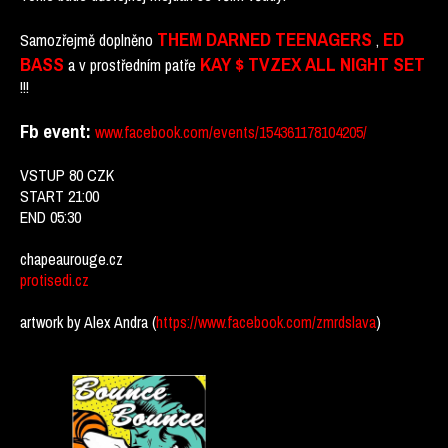
THEM DARNED TEENAGERS
ED
Samozřejmě doplněno
,
BASS
KAY $ TVZEX ALL NIGHT SET
a v prostředním patře
!!!
Fb event:
www.facebook.com/events/154361178104205/
VSTUP 80 CZK
START 21:00
END 05:30
chapeaurouge.cz
protisedi.cz
artwork by Alex Andra (
https://www.facebook.com/zmrdslava
)