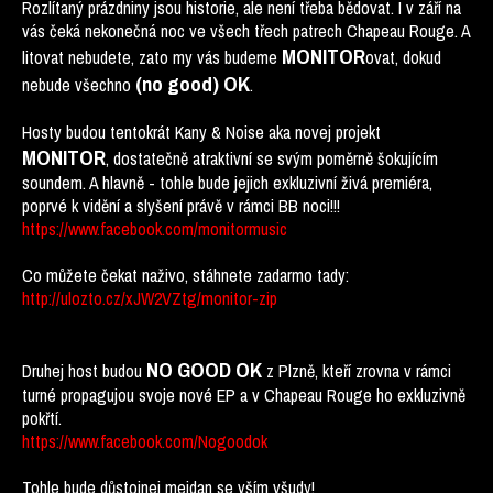
Rozlítaný prázdniny jsou historie, ale není třeba bědovat. I v září na
vás čeká nekonečná noc ve všech třech patrech Chapeau Rouge. A
MONITOR
litovat nebudete, zato my vás budeme
ovat, dokud
(no good) OK
nebude všechno
.
Hosty budou tentokrát Kany & Noise aka novej projekt
MONITOR
, dostatečně atraktivní se svým poměrně šokujícím
soundem. A hlavně - tohle bude jejich exkluzivní živá premiéra,
poprvé k vidění a slyšení právě v rámci BB noci!!!
https://www.facebook.com/monitormusic
Co můžete čekat naživo, stáhnete zadarmo tady:
http://ulozto.cz/xJW2VZtg/monitor-zip
NO GOOD OK
Druhej host budou
z Plzně, kteří zrovna v rámci
turné propagujou svoje nové EP a v Chapeau Rouge ho exkluzivně
pokřtí.
https://www.facebook.com/Nogoodok
Tohle bude důstojnej mejdan se vším všudy!