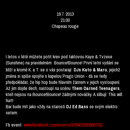
19.7. 2013
21:00
Chapeau rouge
I letos v létě můžete potit krev pod taktovou Kaye & Tvzexe
(Sunshine) na pravidelném Bounce!Bounce! První letní vydání se
blíží a kromě K. a T. se o vás postarají
, jejichž
DJs Kato & Maro
jména si spíše spojíte s kapelou Prago Union - dá se tedy
předpokládat, že hip hop bude hlavním žánrem v jejich vystoupení.
Až jim dojde dech, nastoupí na scénu
,
Them Darned Teenagers
kteří nejsou na Bounce!Bounce! žádnými nováčky. A slibují: This will
hurt!
Bar bude mít jako vždy na starosti
se svým elektro
DJ Ed Bass
setem.
Fb event:
www.facebook.com/events/675401355806702/