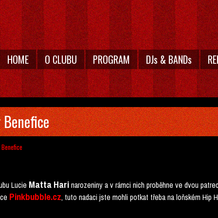
HOME
O CLUBU
PROGRAM
DJs & BANDs
RE
y Benefice
y Benefice
Matta Hari
lubu Lucie
narozeniny a v rámci nich proběhne ve dvou pat
Pinkbubble.cz
ace
, tuto nadaci jste mohli potkat třeba na loňském Hip 