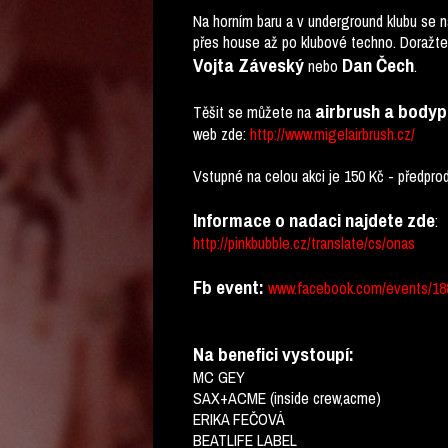
Na horním baru a v underground klubu se n
přes house až po klubové techno. Doražte p
Vojta Závesk
ý
Dan Čech
nebo
.
airbrush a bodyp
Těšit se můžete na
web zde:
http://www.migelairbrush.cz/
Vstupné na celou akci je 150 Kč - předpro
Informace o nadaci najdete zde
:
http://pinkbubble.cz/translate/cs/onas
Fb event:
www.facebook.com/events/18
Na benefici vystoupí:
MC GEY
SAX+ACME (inside crew,acme)
ERIKA FEČOVÁ
BEATLIFE LABEL