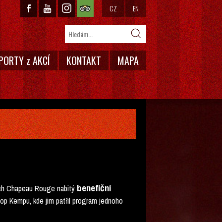
CZ
EN
PORTY z AKCÍ
KONTAKT
MAPA
benefiční
rech Chapeau Rouge nabitý
Hop Kempu, kde jim patřil program jednoho