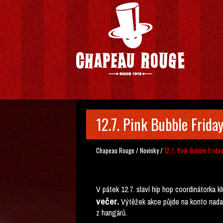
12.7. Pink Bubble Frida
Chapeau Rouge
/
Novinky
/
12.7. Pink Bubble Frida
V pátek 12.7. slaví hip hop coordinátorka k
večer.
Výtěžek akce půjde na konto nad
z hangárů.