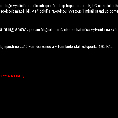
a stage vystřídá nemálo interpertů od hip hopu, přes rock, HC či metal a t
odpořit mladé lidi, kteří bojují s rakovinou. Vystoupí i mistři stand up co
ainting show
v podání Miguela a můžete nechat něco vytvořit i na svém 
dej spustíme začátkem července a v tom bude stát vstupenka 120,-Kč...
8922374600418/