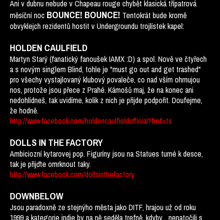
Ani v dubnu nebude v Chapeau rouge chybět klasická třípatrová
BOUNCE! BOUNCE!
měsíční noc
Tentokrát bude kromě
obvyklejch rezidentů hostit v Undergroundu trojlístek kapel:
HOLDEN CAULFIELD
Martyn Starý (fanatický fanoušek IAMX :D) a spol. Nově ve čtyřech
a s novým singlem Blind, tohle je "must go out and get trashed"
pro všechy vystajlovaný klubový povaleče, co nad vším ohrnujou
nos, protože jsou přece z Prahé. Kámošů maj, že na konec ani
nedohlídneš, tak uvidíme, kolik z nich je přijde podpořit. Doufejme,
že hodně.
http://www.facebook.com/holdencaulfieldofficial?fref=ts
DOLLS IN THE FACTORY
Ambiciozní kytarovej pop. Figuríny jsou na Statues turné k desce,
tak je přijďte omrknout taky.
http://www.facebook.com/dollsinthefactory
DOWNBELOW
Jsou paradoxně ze stejnýho města jako DITF, hrajou už od roku
1999 a kategorie indie by na ně seděla trefně, kdyby... nenatočili s