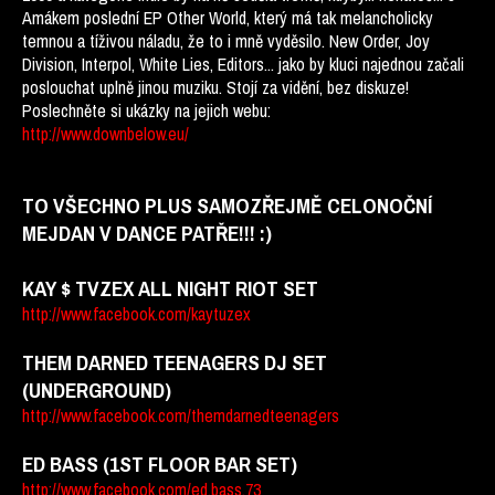
Amákem poslední EP Other World, který má tak melancholicky
temnou a tíživou náladu, že to i mně vyděsilo. New Order, Joy
Division, Interpol, White Lies, Editors... jako by kluci najednou začali
poslouchat uplně jinou muziku. Stojí za vidění, bez diskuze!
Poslechněte si ukázky na jejich webu:
http://www.downbelow.eu/
TO VŠECHNO PLUS SAMOZŘEJMĚ CELONOČNÍ
MEJDAN V DANCE PATŘE!!! :)
KAY $ TVZEX ALL NIGHT RIOT SET
http://www.facebook.com/kaytuzex
THEM DARNED TEENAGERS DJ SET
(UNDERGROUND)
http://www.facebook.com/themdarnedteenagers
ED BASS (1ST FLOOR BAR SET)
http://www.facebook.com/ed.bass.73