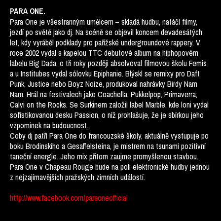
PARA ONE.
Para One je všestranným umělcem – skladá hudbu, natáčí filmy,
jezdí po světě jako dj. Na scéně se objevil koncem devadesátých
let, kdy vyráběl podklady pro pařížské undergroundové rappery. V
roce 2002 vydal s kapelou TTC debutové album na hiphopovém
labelu Big Dada, o tři roky později absolvoval filmovou školu Femis
a u Institubes vydal sólovku Epiphanie. Blýskl se remixy pro Daft
Punk, Justice nebo Boyz Noize, produkoval nahrávky Birdy Nam
Nam. Hrál na festivalech jako Coachella, Pukkelpop, Primaverra,
Calvi on the Rocks. Se Surkinem založil label Marble, kde loni vydal
sofistikovanou desku Passion, o níž prohlašuje, že je sbírkou jeho
vzpomínek na budoucnost.
Coby dj patří Para One do francouzské školy, aktuálně vystupuje po
boku Brodinskiho a Gesaffelsteina, je mistrem na tsunami pozitivní
taneční energie. Jeho mix přitom zaujme promyšlenou stavbou.
Para One v Chapeau Rouge bude na poli elektronické hudby jednou
z nejzajímavějších pražských zimních událostí.
http://www.facebook.com/paraoneofficial