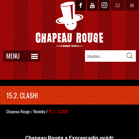
CZ
EN
MENU
15.2. CLASH!
Chapeau Rouge
/
Novinky
/
15.2. CLASH!
Chapeau Rouge a Expresradio uvádí: