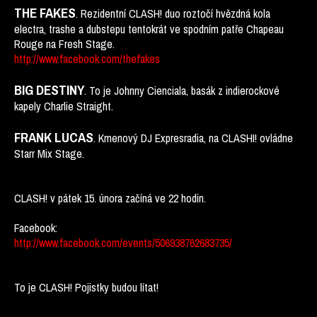
THE FAKES
. Rezidentní CLASH! duo roztočí hvězdná kola
electra, trashe a dubstepu tentokrát ve spodním patře Chapeau
Rouge na Fresh Stage.
http://www.facebook.com/thefakes
BIG DESTINY
. To je Johnny Cienciala, basák z indierockové
kapely Charlie Straight.
FRANK LUCAS
. Kmenový DJ Expresradia, na CLASHI! ovládne
Starr Mix Stage.
CLASH! v pátek 15. února začíná ve 22 hodin.
Facebook:
http://www.facebook.com/events/506938762683735/
To je CLASH! Pojistky budou lítat!