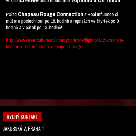
Flowe
Vojtaano a On Timon
vokalistka
nebo moderátoři
.
Chapeau Rouge Connection
Pořad
s Real Influence si
můžete poslechnout po 18. hodině a reprízách ve čtvrtek po 9.
hodině a v pátek po 13. hodině!
http://www.streetculture.cz/index.php/ezine/hiphop/1135-zaznam-
koncertu-real-influence-v-chapeau-rouge .
RYCHÝ KONTAKT
JAKUBSKÁ 2, PRAHA 1