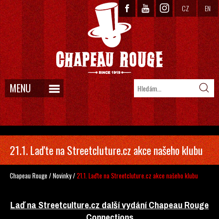
CZ
EN
MENU
21.1. Laďte na Streetcluture.cz akce našeho klubu
Chapeau Rouge
/
Novinky
/
21.1. Laďte na Streetcluture.cz akce našeho klubu
Laď na Streetculture.cz další vydání Chapeau Rouge
Connections