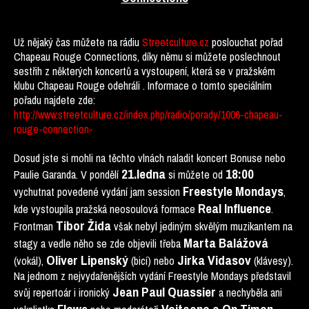
Už nějaký čas můžete na rádiu
Streetculture.cz
poslouchat pořad
Chapeau Rouge Connections, díky němu si můžete poslechnout
sestřih z některých koncertů a vystoupení, která se v pražském
klubu Chapeau Rouge odehráli . Informace o tomto speciálním
pořadu najdete zde:
http://www.streetculture.cz/index.php/radio/porady/1006-chapeau-
rouge-connection-
Dosud jste si mohli na těchto vlnách naladit koncert Bonuse nebo
21.ledna
18:00
Paulie Garanda. V pondělí
si můžete od
Freestyle Mondays
vychutnat povedené vydání jam session
,
Real Influence
kde vystoupila pražská neosoulová formace
.
Tibor Žida
Frontman
však nebyl jediným skvělým muzikantem na
Marta Balážová
stagy a vedle něho se zde objevili třeba
Oliver Lipenský
Jirka Vidasov
(vokál),
(bicí) nebo
(klávesy).
Na jednom z nejvydařenějších vydání Freestyle Mondays představil
Jean Paul Quassier
svůj repertoár i ironický
a nechyběla ani