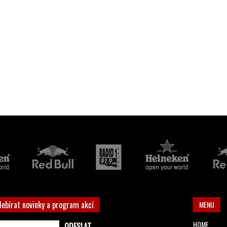
debírat novinky a program akcí
MENU
HOME