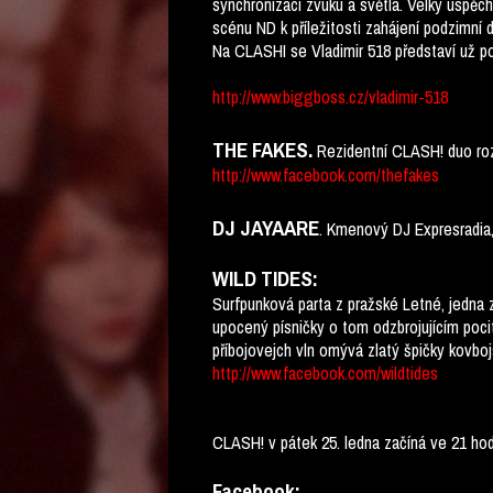
synchronizaci zvuku a světla. Velký úspěc
scénu ND k příležitosti zahájení podzimní 
Na CLASHI se Vladimir 518 představí už p
http://www.biggboss.cz/vladimir-518
THE FAKES.
Rezidentní CLASH! duo roz
http://www.facebook.com/thefakes
DJ JAYAARE
. Kmenový DJ Expresradia,
WILD TIDES:
Surfpunková parta z pražské Letné, jedna z 
upocený písničky o tom odzbrojujícím pocit
příbojovejch vln omývá zlatý špičky kovboj
http://www.facebook.com/wildtides
CLASH! v pátek 25. ledna začíná ve 21 hod
Facebook: