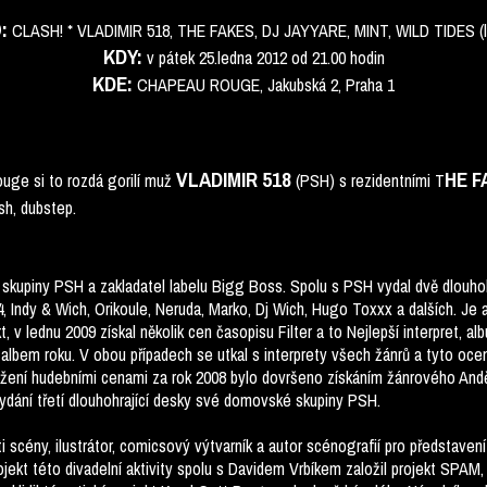
:
CLASH! * VLADIMIR 518, THE FAKES, DJ JAYYARE, MINT, WILD TIDES (l
KDY:
v pátek 25.ledna 2012 od 21.00 hodin
KDE:
CHAPEAU ROUGE, Jakubská 2, Praha 1
VLADIMIR 518
HE F
uge si to rozdá gorilí muž
(PSH) s rezidentními T
ash, dubstep.
skupiny PSH a zakladatel labelu Bigg Boss. Spolu s PSH vydal dvě dlouhohra
4, Indy & Wich, Orikoule, Neruda, Marko, Dj Wich, Hugo Toxxx a dalších. Je
, v lednu 2009 získal několik cen časopisu Filter a to Nejlepší interpret, 
albem roku. V obou případech se utkal s interprety všech žánrů a tyto oc
ažení hudebními cenami za rok 2008 bylo dovršeno získáním žánrového Andě
vydání třetí dlouhohrající desky své domovské skupiny PSH.
ti scény, ilustrátor, comicsový výtvarník a autor scénografií pro představe
jekt této divadelní aktivity spolu s Davidem Vrbíkem založil projekt SPAM, 