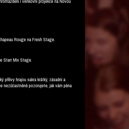
 shromáždění i venkovní projekce na Novou
e Chapeau Rouge na Fresh Stage.
e Starr Mix Stage.
 přílivy hrajou sakra krátký, zásadní a
ejle nezůčastněně pozorujete, jak vám pěna