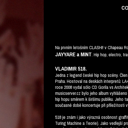
CO
Na prvním letošním CLASHI! v Chapeau Ro
JAYYARE a MINT
. Hip hop, electro, tr
VLADIMIR 518.
Jedna z legend české hip hop scény. Člen 
Praha. Hostoval na deskách interpretů: LA
roce 2008 vydal sólo CD Gorila vs Architekt
musicserver.cz bylo jeho album vyhlášeno 
hip hopu směrem k širšímu publiku. Jeho t
současné době koncertuje při příležitosti 
518 je znám i jako výrazná osobnost graffi
Turing Machine a Teorie). Jako vedlejší pro