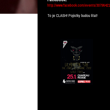
http://www.facebook.com/events/3079642
To je CLASH! Pojistky budou lítat!