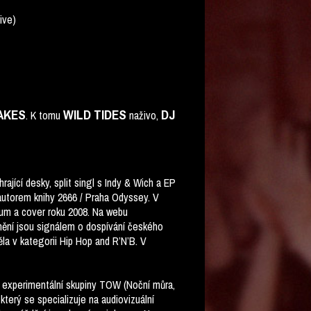
ive)
AKES
WILD TIDES
DJ
. K tomu
naživo,
jící desky, split singl s Indy & Wich a EP
 autorem knihy 2666 / Praha Odyssey. V
album a cover roku 2008. Na webu
enění jsou signálem o dospívání českého
la v kategorii Hip Hop and R’N’B. V
ní experimentální skupiny TOW (Noční můra,
který se specializuje na audiovizuální