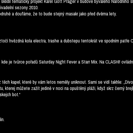
h sklidil tématický projekt Karel Gott Prager v budově bývalého Národního
divadelní sezony 2010.
odruhé a doufáme, že to bude stejný masakr jako před dvěma lety.
točí hvězdná kola electra, trashe a dubstepu tentokrát ve spodním patř
 kde je tvůrce pořadů Saturday Night Fever a Starr Mix. Na CLASHI! ovládn
těch kapel, které by vám letos neměly uniknout. Sami se vidí takhle: „Divoký
u, kterej můžete zažít jedině v noci na opuštěný pláži, když skrz černý br
skejch bot.“
in.