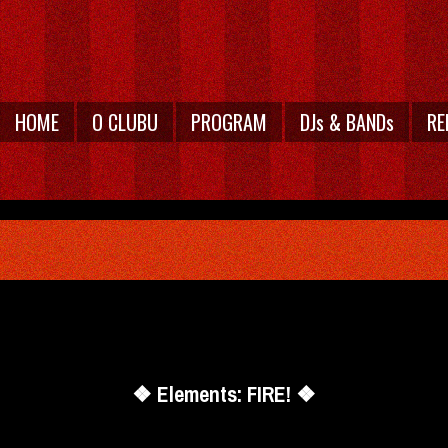
HOME
O CLUBU
PROGRAM
DJs & BANDs
RE
❖ Elements: FIRE! ❖