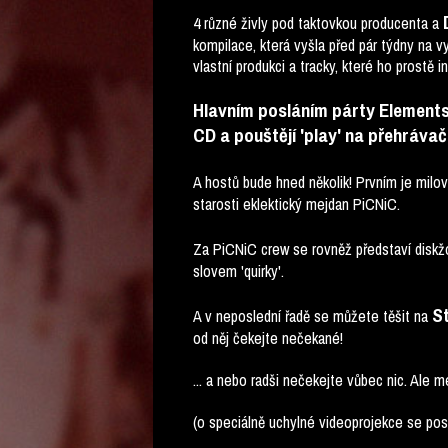
4 různé živly pod taktovkou producenta a
kompilace, která vyšla před pár týdny na v
vlastní produkci a tracky, které ho prostě in
Hlavním posláním párty Elements je
CD a pouštějí 'play' na přehrávač
A hostů bude hned několik! Prvním je milo
starosti eklektický mejdan PiCNiC.
Za PiCNiC crew se rovněž představí diskž
slovem 'quirky'.
S
A v neposlední řadě se můžete těšit na
od něj čekejte nečekané!
... a nebo radši nečekejte vůbec nic. Ale m
(o speciálně uchylné videoprojekce se post