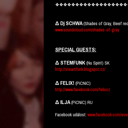
❖❖❖❖❖❖❖❖❖❖❖❖❖❖❖❖❖❖
Δ Dj SCHWA
(Shades of Gray, Beef re
www.soundcloud.com/shades-of-gray
SPECIAL GUESTS:
Δ STEMFUNK
(Nu Spirit) SK
http://steamfunk.blogspot.cz/
Δ FELIX!
(PiCNiC)
http://www.facebook.com/felixcz
Δ ILJA
(PiCNiC) RU
Facebook událost:
www.facebook.com/eve