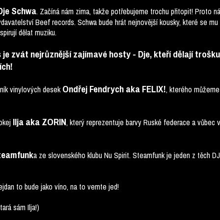
Dje Schwa
. Začíná nám zima, takže potřebujeme trochu přitopit! Proto n
ydavatelství Beef records. Schwa bude hrát nejnovější kousky, které se mu 
spirují dělat muziku.
 zvát nejrůznější zajímavé hosty - Dje, kteří dělají trošku 
ích!
Ondřej Fendrych aka FELIX!
vník vinylových desek
, kterého můžeme 
Ilja aka ZORIN
okej
, který reprezentuje barvy Ruské federace a vůbec 
teamfunk
a ze slovenského klubu Nu Spirit. Steamfunk je jeden z těch DJ
ejdan to bude jako víno, na to vemte jed!
ará sám Ilja!)