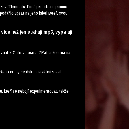
ázev 'Elements: Fire' jako stejnojmenná
podařilo upsat na jeho label Beef, svou
více než jen stahují mp3, vypalují
znát z Café v Lese a 2.Patra, kde má na
všeho co by se dalo charakterizovat
ů, kteří se nebojí experimentovat, takže