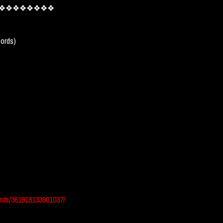
❖❖❖❖❖❖❖❖
cords)
nts/361918133901037/