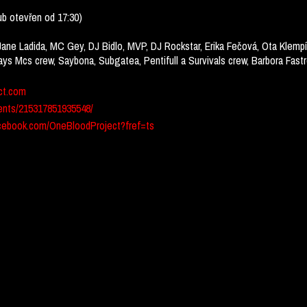
ub otevřen od 17:30)
e Ladida, MC Gey, DJ Bidlo, MVP, DJ Rockstar, Erika Fečová, Ota Klempíř
ays Mcs crew, Saybona, Subgatea, Pentifull a Survivals crew, Barbora Fast
ct.com
ents/215317851935548/
acebook.com/OneBloodProject?fref=ts