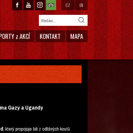
CZ
EN
PORTY z AKCÍ
KONTAKT
MAPA
ásma Gazy a Ugandy
od
, který propojuje lidi z odlišných koutů