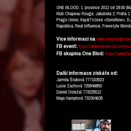
ONE BLOOD, 1. prosince 2012 od 18:00 (kl
Klub Chapeau Rouge, Jakubská 2, Praha 1
Prago Union, Kay&Tvzexe <Sunshine>, DJan
Rapublica, Real Influence, Freestyle Mond
Více informací na
www.onebloodproje
FB event:
https://www.facebook.com/ev
FB skupina One Blod:
https://www.f
Další informace získáte od:
Jarmila Štuková 777103523
Lucie Zachová 725849850
Daniel Doležal 773225512
Maja Hamplová 732304635