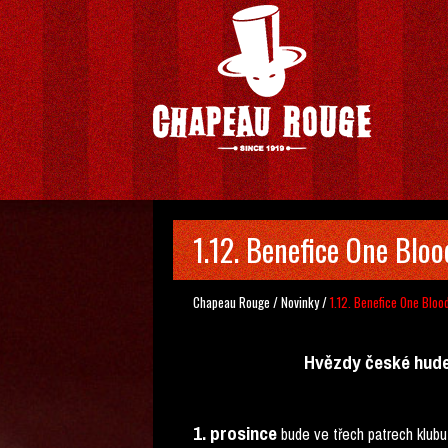
1.12. Benefice One Bloo
Chapeau Rouge
/
Novinky
/
1.12. Benefice One Bloo
Hvězdy české hude
1. prosince
bude ve třech patrech klub