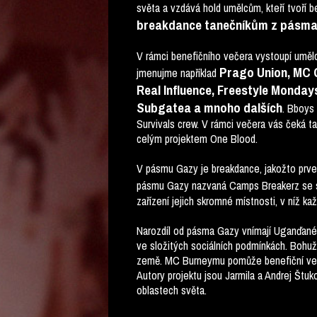
světa a vzdává hold umělcům, kteří tvoří b
breakdance tanečníkům z pásma 
V rámci benefičního večera vystoupí umělc
Prago Union, MC G
jmenujme například
Real Influence, Freestyle Monda
Subgatea a mnoho dalších
. Bboys
Survivals crew. V rámci večera vás čeká ta
celým projektem One Blood.
V pásmu Gazy je breakdance, jakožto prvek
pásmu Gazy nazvaná Camps Breakerz se sc
zařízení jejich skromné místnosti, v níž k
Narozdíl od pásma Gazy vnímají Uganďané 
ve složitých sociálních podmínkách. Bohu
země. MC Burneymu pomůže benefiční veče
Autory projektu jsou Jarmila a Andrej Štuk
oblastech světa.