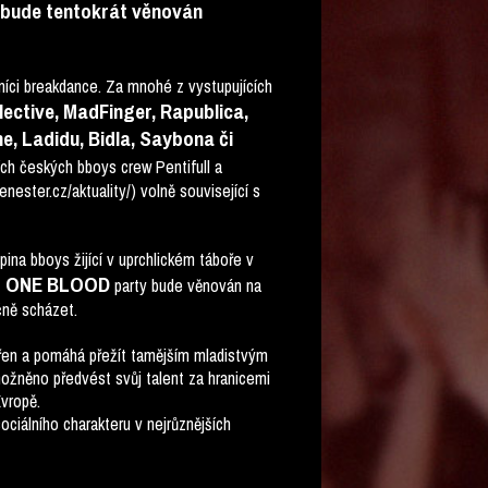
 bude tentokrát věnován
níci breakdance. Za mnohé z vystupujících
ective, MadFinger, Rapublica,
, Ladidu, Bidla, Saybona či
ch českých bboys crew Pentifull a
ester.cz/aktuality/) volně související s
ina bboys žijící v uprchlickém táboře v
ONE BLOOD
z
party bude věnován na
čně scházet.
ířen a pomáhá přežít tamějším mladistvým
ožněno předvést svůj talent za hranicemi
vropě.
ociálního charakteru v nejrůznějších