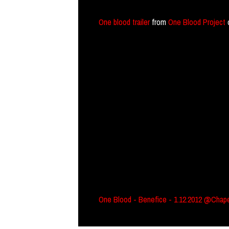
One blood trailer
from
One Blood Project
One Blood - Benefice - 1.12.2012 @Chap