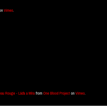
on
Vimeo
.
eau Rouge - Láďa a Míra
from
One Blood Project
on
Vimeo
.