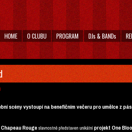
HOME
O CLUBU
PROGRAM
DJs & BANDs
RE
d
d
bní scény vystoupí na benefičním večeru pro umělce z p
Chapeau Rouge
projekt One Blo
u
slavnostně představen unikátní