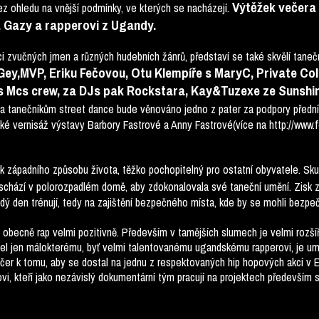
Výtěžek večera
ez ohledu na vnější podmínky, ve kterých se nacházejí.
Gazy a rapperovi z Ugandy.
i zvučných jmen a různých hudebních žánrů, představí se také skvělí taneč
ey,MVP, Eriku Fečovou, Otu Klempíře s MaryC, Private Coll
ys Mcs crew, za DJs pak Rockstara, Kay&Tuzexe ze Sunshine
 a tanečníkům street dance bude věnováno jedno z pater za podpory přední
ké vernisáž výstavy Barbory Fastrové a Anny Fastrové(více na http://www.fen
 západního způsobu života, těžko pochopitelný pro ostatní obyvatele. Skup
hází v polorozpadlém domě, aby zdokonalovala své taneční umění. Zisk 
aždý den trénují, tedy na zajištění bezpečného místa, kde by se mohli bezpe
obecně rap velmi pozitivně. Především v tamějších slumech je velmi rozš
žel jen málokterému, byť velmi talentovanému ugandskému rapperovi, je um
r k tomu, aby se dostal na jednu z respektovaných hip hopových akcí v E
ovi, kteří jako nezávislý dokumentární tým pracují na projektech především s