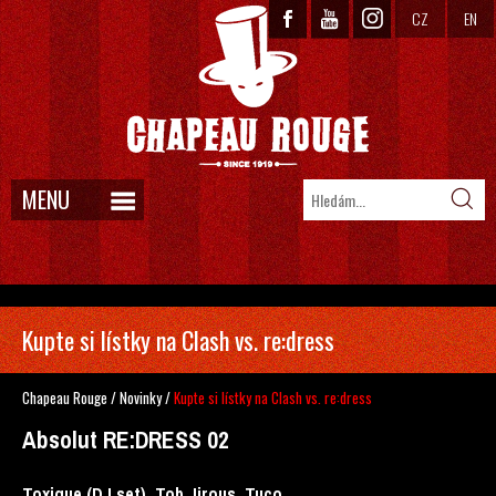
CZ
EN
MENU
Kupte si lístky na Clash vs. re:dress
Chapeau Rouge
/
Novinky
/
Kupte si lístky na Clash vs. re:dress
Absolut RE:DRESS 02
Toxique (DJ set), Tob Jirous, Tuco