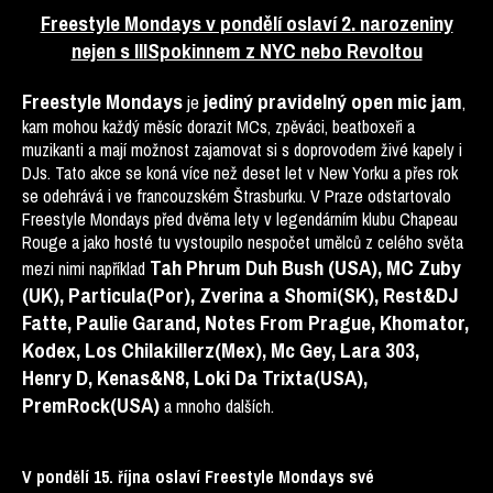
Freestyle Mondays v pondělí oslaví 2. narozeniny
nejen s IllSpokinnem z NYC nebo Revoltou
Freestyle Mondays
jediný pravidelný open mic jam
je
,
kam mohou každý měsíc dorazit MCs, zpěváci, beatboxeři a
muzikanti a mají možnost zajamovat si s doprovodem živé kapely i
DJs. Tato akce se koná více než deset let v New Yorku a přes rok
se odehrává i ve francouzském Štrasburku. V Praze odstartovalo
Freestyle Mondays před dvěma lety v legendárním klubu Chapeau
Rouge a jako hosté tu vystoupilo nespočet umělců z celého světa
Tah Phrum Duh Bush (USA), MC Zuby
mezi nimi například
(UK), Particula(Por), Zverina a Shomi(SK), Rest&DJ
Fatte, Paulie Garand, Notes From Prague, Khomator,
Kodex, Los Chilakillerz(Mex), Mc Gey, Lara 303,
Henry D, Kenas&N8, Loki Da Trixta(USA),
PremRock(USA)
a mnoho dalších.
V pondělí 15. října oslaví Freestyle Mondays své