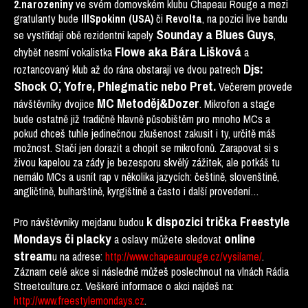
ve svém domovském klubu Chapeau Rouge a mezi
2.narozeniny
gratulanty bude
či
, na pozici live bandu
IllSpokinn (USA)
Revolta
Sounday a Blues Guys
se vystřídají obě rezidentní kapely
,
Flowe aka Bára Lišková
chybět nesmí vokalistka
a
Djs:
roztancovaný klub až do rána obstarají ve dvou patrech
Shock O´, Yofre, Phlegmatic nebo Pret.
Večerem provede
MC Metoděj&Dozer
návštěvníky dvojice
. Mikrofon a stage
bude ostatně již tradičně hlavně působištěm pro mnoho MCs a
pokud chceš tuhle jedinečnou zkušenost zakusit i ty, určitě máš
možnost. Stačí jen dorazit a chopit se mikrofonů. Zarapovat si s
živou kapelou za zády je bezesporu skvělý zážitek, ale potkáš tu
nemálo MCs a usnít rap v několika jazycích: češtině, slovenštině,
angličtině, bulharštině, kyrgištině a často i další provedení…
k dispozici trička Freestyle
Pro návštěvníky mejdanu budou
Mondays či placky
online
a oslavy můžete sledovat
stream
u na adrese:
http://www.chapeaurouge.cz/vysilame/
.
Záznam celé akce si následně můžeš poslechnout na vlnách Rádia
Streetculture.cz. Veškeré informace o akci najdeš na:
http://www.freestylemondays.cz
.