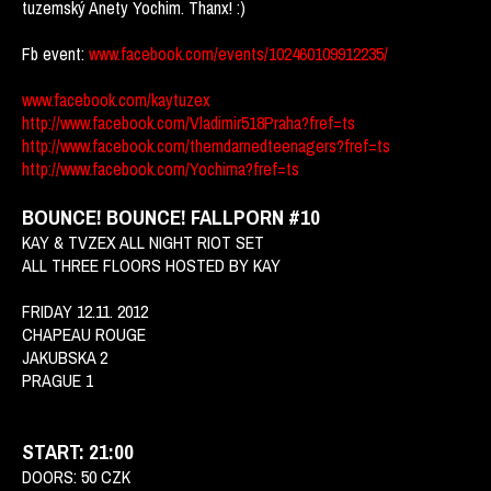
tuzemský Anety Yochim. Thanx! :)
Fb event:
www.facebook.com/events/102460109912235/
www.facebook.com/kaytuzex
http://www.facebook.com/Vladimir518Praha?fref=ts
http://www.facebook.com/themdarnedteenagers?fref=ts
http://www.facebook.com/Yochima?fref=ts
BOUNCE! BOUNCE! FALLPORN #10
KAY & TVZEX ALL NIGHT RIOT SET
ALL THREE FLOORS HOSTED BY KAY
FRIDAY 12.11. 2012
CHAPEAU ROUGE
JAKUBSKA 2
PRAGUE 1
START: 21:00
DOORS: 50 CZK