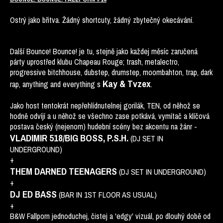
Ostrý jako břitva. Žádný shortcuty, žádný zbytečný okecávání.
Další Bounce! Bounce! je tu, stejně jako každej měsíc zaručená
párty uprostřed klubu Chapeau Rouge; trash, metalectro,
progressive bitchhouse, dubstep, drumstep, moombahton, trap, dark
Kay & Tvzex
rap, anything and everything s
.
Jako host tentokrát nepřehlídnutelnej gorilák, TEN, od něhož se
hodně odvíjí a u něhož se všechno zase potkává, vymítač a klíčová
postava český (nejenom) hudební scény bez akcentu na žánr -
VLADIMIR 518/BIG BOSS, P.S.H.
(DJ SET IN
UNDERGROUND)
+
THEM DARNED TEENAGERS
(DJ SET IN UNDERGROUND)
+
DJ ED BASS
(BAR IN 1ST FLOOR AS USUAL)
+
B&W Fallporn jednoduchej, čistej a 'edgy' vizuál, po dlouhý době od