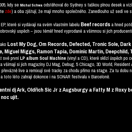
005, kdy se
odstěhoval do Sydney s taškou plnou desek a viz
Michal Schwa
ěte
zde
)
a oba zjištují, že mají mnoho společného. Zanedlouho už sedí ve s
Beef records
í EP, které si vydávají na svém vlastním labelu
a hned poté 
brovský uspěch – jsou téměř hned vyprodané a všimnou si jich producenti 
Lost My Dog, Om Records, Defected, Tronic Sole, Dark
 jako
e, Miguel Miggs, Ramon Tapia, Dominic Martin, Deepchild, 
t své první
(vinyl a CD), které sklízí úspěch po 
LP album Soul Machine
 a všímají si jich magazíny DJ Mag, Debug, 5 Chicago, 3D World, Resident
y převázně live a remixují své tracky za chodu přímo na stage. Za tu dobu 
 a toto léto zahrají dokonce i na SONAR festivalu v Barceloně.
entní dj Ark, Oldřich Sic Jr z Augsburgy a Fatty M z Roxy 
noc ujít.