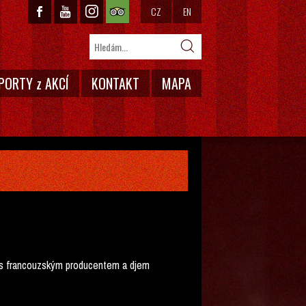
CZ
EN
PORTY z AKCÍ
KONTAKT
MAPA
y s francouzským producentem a djem