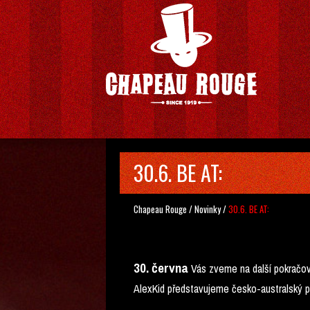
30.6. BE AT:
Chapeau Rouge
/
Novinky
/
30.6. BE AT:
30. června
Vás zveme na další pokračov
AlexKid představujeme česko-australský p