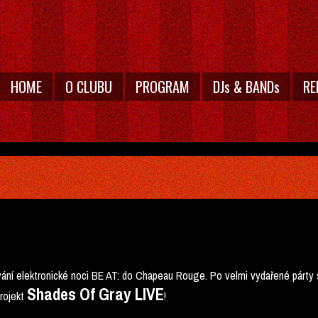
HOME
O CLUBU
PROGRAM
DJs & BANDs
RE
ání elektronické noci BE AT: do Chapeau Rouge. Po velmi vydařené párt
Shades Of Gray LIVE
rojekt
!