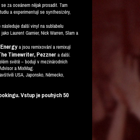
í se za oceánem nějak prosadit. Tam
tudiu a experimentují se synthesizéry,
následuje další vinyl na sublabelu
jako Laurent Garnier, Nick Warren, Slam a
 Energy
a jsou remixování a remixují
The Timewriter, Pezzner
a další.
celém světě – bodují v mezinárodních
 Advisor a MixMag.
navštívili USA, Japonsko, Německo,
bookingu. Vstup je pouhých 50