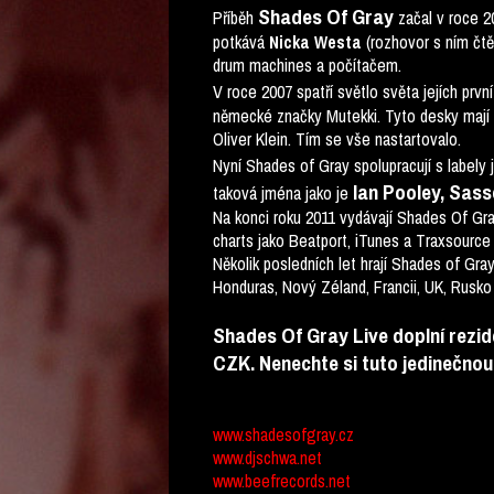
Shades Of Gray
Příběh
začal v roce 2
potkává
(rozhovor s ním čt
Nicka Westa
drum machines a počítačem.
V roce 2007 spatří světlo světa jejích prvn
německé značky Mutekki. Tyto desky mají o
Oliver Klein. Tím se vše nastartovalo.
Nyní Shades of Gray spolupracují s labely
Ian Pooley, Sass
taková jména jako je
Na konci roku 2011 vydávají Shades Of Gra
charts jako Beatport, iTunes a Traxsource
Několik posledních let hrají Shades of Gra
Honduras, Nový Zéland, Francii, UK, Rusko
Shades Of Gray Live doplní rezid
CZK. Nenechte si tuto jedinečnou 
www.shadesofgray.cz
www.djschwa.net
www.beefrecords.net