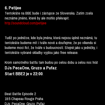
6. Petijee
Tentokráte na BBE bude i zástupce ze Slovenska. Zatím zcela
neznáme jméno, které by ale mohlo překvapit.
http://soundcloud.com/petijee
Tudíž po jedničce, kde byla jména, která nejsou úplně neznámá, tu
tentokráte budeme mít i tváře nové a doufejme, že po víkendu si
budeme moci říct, že tváře s budoucností. Stejně jako u jedničky, i
tentokráte vybrané skladby vyjdou jako free release.
Krom samotného battlu tam budou po celou dobu a celou noc hrát
DJs PecaOne, Gruzo a Pufaz
.
Start BBE2 je v 22:00
.
Beat Battle Episode 2
19.5 Chapeau Rouge Praha
DJs: PecaOne, Gruzo, Pufaz