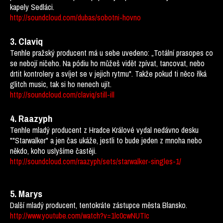
kapely Sedláci.
http://soundcloud.com/dubas/sobotni-hovno
3. Claviq
Tenhle pražský producent má u sebe uvedeno: „Totální prasopes co
se nebojí ničeho. Na pódiu ho můžeš vidět zpívat, tancovat, nebo
drtit kontrolery a svíjet se v jejich rytmu". Takže pokud ti něco říká
glitch music, tak si ho nenech ujít.
http://soundcloud.com/claviq/still-ill
4. Raazyph
Tenhle mladý producent z Hradce Králové vydal nedávno desku
""Starwalker" a jen čas ukáže, jestli to bude jeden z mnoha nebo
někdo, koho uslyšíme častěji.
http://soundcloud.com/raazyph/sets/starwalker-singles-1/
5. Marys
Další mladý producent, tentokráte zástupce města Blansko.
http://www.youtube.com/watch?v=1lc0cwNUTIc