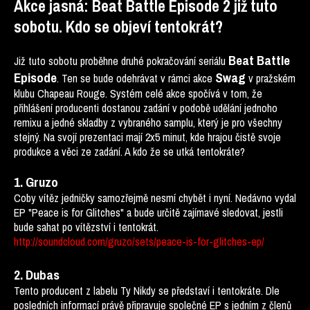
Akce jasná: Beat Battle Episode 2 již tuto
sobotu. Kdo se objeví tentokrát?
Beat Battle
Již tuto sobotu proběhne druhé pokračování seriálu
Episode
Swag
. Ten se bude odehrávat v rámci akce
v pražském
klubu Chapeau Rouge. Systém celé akce spočívá v tom, že
přihlášení producenti dostanou zadání v podobě udělání jednoho
remixu a jedné skladby z vybraného samplu, který je pro všechny
stejný. Na svojí prezentaci mají 2x5 minut, kde hrajou čistě svoje
produkce a věci ze zadání. A kdo že se utká tentokráte?
1. Gruzo
Coby vítěz jedničky samozřejmě nesmí chybět i nyní. Nedávno vydal
EP "Peace is for Glitches" a bude určitě zajímavé sledovat, jestli
bude sahat po vítězství i tentokrát.
http://soundcloud.com/gruzo/sets/peace-is-for-glitches-ep/
2. Dubas
Tento producent z labelu Ty Nikdy se představí i tentokráte. Dle
posledních informací právě připravuje společné EP s jedním z členů