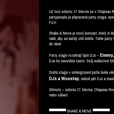
****************************
Už tuto sobotu 17. března se v Chapeau
partypeople je připravená party stage, sp
Fizz!
Shake & Move je nový koncept, který si kla
také, aby se každý cítil dobře. Tuhle part
do rána!
Enemy, 
Party stage rozehrají Spin DJs –
DJe ho neuvidíte často. Svůj exkluzivní 
Druhá stage v underground patře bude věn
DJs a Woostep
, neboli pět DJs a max
Shrnuto – sobota 17. března, Chapeau Rou
nebo vůbec!
▀▀▀▀▀▀ SHAKE & MOVE ▀▀▀▀▀▀