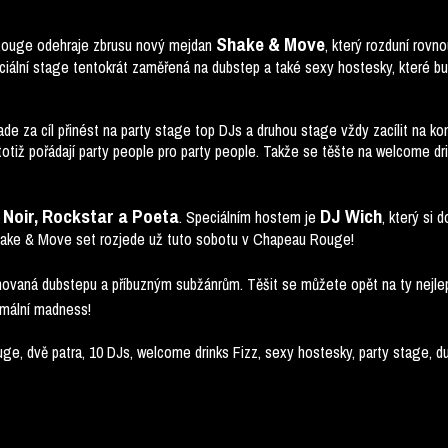
Shake & Move
 Rouge odehraje zbrusu nový mejdan
, který rozduní rovn
eciální stage tentokrát zaměřená na dubstep a také sexy hostesky, které b
de za cíl přinést na party stage top DJs a druhou stage vždy zacílit na ko
y totiž pořádají party people pro party people. Takže se těšte na welcome 
Noir, Rockstar a Poeta
DJ Wich
. Speciálním hostem je
, který si 
Shake & Move set rozjede už tuto sobotu v Chapeau Rouge!
ovaná dubstepu a příbuzným subžánrům. Těšit se můžete opět na ty nejlep
imální madness!
ge, dvě patra, 10 DJs, welcome drinks Fizz, sexy hostesky, party stage, 