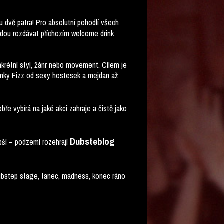
ou dvě patra! Pro absolutní pohodlí všech
udou rozdávat příchozím welcome drink
nkrétní styl, žánr nebo movement. Cílem je
drinky Fizz od sexy hostesek a mejdan až
dobře vybírá na jaké akci zahraje a čistě jako
Dubsteblog
ší – podzemí rozehrají
dubstep stage, tanec, madness, konec ráno