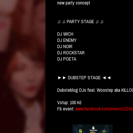
new party concept
♫ ♫ PARTY STAGE ♫ ♫
DJ WICH
DJ ENEMY
DJ NOIR
DJ ROCKSTAR
DJ POETA
►► DUBSTEP STAGE ◄◄
Dubsteblog DJs feat. Woostep aka KILLO
Vstup: 100 Kč
Fb event:
www.facebook.com/events/2241