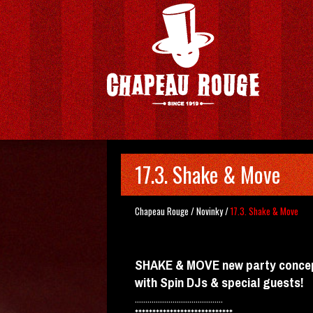
17.3. Shake & Move
Chapeau Rouge
/
Novinky
/
17.3. Shake & Move
SHAKE & MOVE new party conce
with Spin DJs & special guests!
..........................................