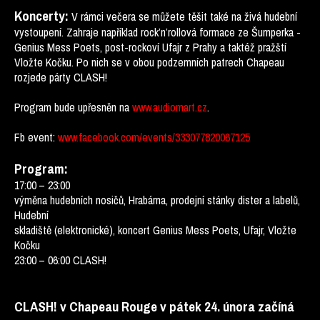
Koncerty:
V rámci večera se můžete těšit také na živá hudební
vystoupení. Zahraje například rock’n’rollová formace ze Šumperka -
Genius Mess Poets, post-rockoví Ufajr z Prahy a taktéž pražští
Vložte Kočku. Po nich se v obou podzemních patrech Chapeau
rozjede párty CLASH!
Program bude upřesněn na
www.audiomart.cz
.
Fb event:
www.facebook.com/events/333077820067125
Program:
17:00 – 23:00
výměna hudebních nosičů, Hrabárna, prodejní stánky dister a labelů,
Hudební
skladiště (elektronické), koncert Genius Mess Poets, Ufajr, Vložte
Kočku
23:00 – 06:00 CLASH!
CLASH! v Chapeau Rouge v pátek 24. února začíná