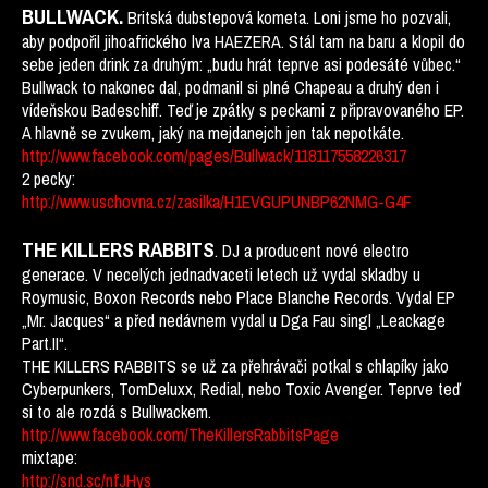
BULLWACK.
Britská dubstepová kometa. Loni jsme ho pozvali,
aby podpořil jihoafrického lva HAEZERA. Stál tam na baru a klopil do
sebe jeden drink za druhým:
„budu hrát teprve asi podesáté vůbec.“
Bullwack to nakonec dal, podmanil si plné Chapeau a druhý den i
vídeňskou Badeschiff. Teď je zpátky s peckami z připravovaného EP.
A hlavně se zvukem, jaký na mejdanejch jen tak nepotkáte.
http://www.facebook.com/pages/Bullwack/118117558226317
2 pecky:
http://www.uschovna.cz/zasilka/H1EVGUPUNBP62NMG-G4F
THE KILLERS RABBITS
. DJ a producent nové electro
generace. V necelých jednadvaceti letech už vydal skladby u
Roymusic, Boxon Records nebo Place Blanche Records. Vydal EP
„Mr. Jacques“ a před nedávnem vydal u Dga Fau singl „Leackage
Part.II“.
THE KILLERS RABBITS se už za přehrávači potkal s chlapíky jako
Cyberpunkers, TomDeluxx, Redial, nebo Toxic Avenger. Teprve teď
si to ale rozdá s Bullwackem.
http://www.facebook.com/TheKillersRabbitsPage
mixtape:
http://snd.sc/nfJHys