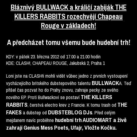
Bláznivý BULLWACK a králičí zabiják THE
KILLERS RABBITS rozechvějí Chapeau
Rouge v základech!
A předcházet tomu všemu bude hudební trh!
KDY: v pátek 23. března 2012 od 17.00 a 21.00 hodin
KDE: CLASH!, CHAPEAU ROUGE, Jakubská 2, Praha 1
Loni jste na CLASH!i mohli vidět vůbec jedno z prvních vystoupení
BULLWACK
vycházejícího britského dubstepového talentu
A. Teď
přišel čas pozvat ho do Prahy znovu, zahraje pecky ze svého
THE KILLERS
nového EP. Proti Bullwackovi se postaví
RABBITS
THE
, čerstvá electro krev z Francie. K tomu trash od
FAKES
DUBSTEBLOG DJs
a dubstep od
. Před celým
hudební trh AUDIOMART a živě
mejdanem navíc proběhne
zahrají Genius Mess Poets, Ufajr, Vložte Kočku.