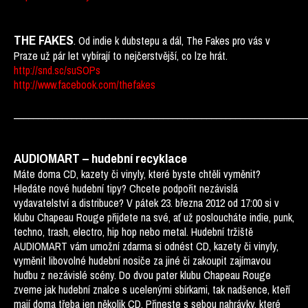
THE FAKES
. Od indie k dubstepu a dál, The Fakes pro vás v
Praze už pár let vybírají to nejčerstvější, co lze hrát.
http://snd.sc/suSOPs
http://www.facebook.com/thefakes
_____________________________________________________________
AUDIOMART – hudební recyklace
Máte doma CD, kazety či vinyly, které byste chtěli vyměnit?
Hledáte nové hudební tipy? Chcete podpořit nezávislá
vydavatelství a distribuce? V pátek 23. března 2012 od 17:00 si v
klubu Chapeau Rouge přijdete na své, ať už posloucháte indie, punk,
techno, trash, electro, hip hop nebo metal. Hudební tržiště
AUDIOMART vám umožní zdarma si odnést CD, kazety či vinyly,
vyměnit libovolné hudební nosiče za jiné či zakoupit zajímavou
hudbu z nezávislé scény. Do dvou pater klubu Chapeau Rouge
zveme jak hudební znalce s ucelenými sbírkami, tak nadšence, kteří
mají doma třeba jen několik CD. Přineste s sebou nahrávky, které