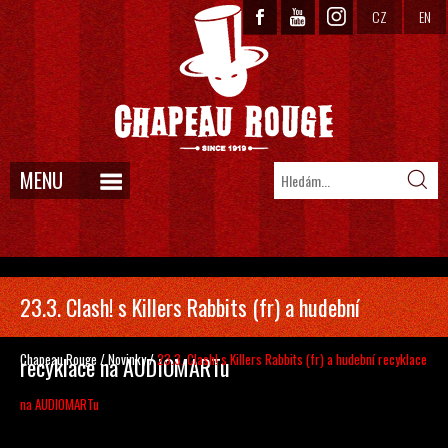
CZ
EN
MENU
23.3. Clash! s Killers Rabbits (fr) a hudební
Chapeau Rouge
/
Novinky
/
23.3. Clash! s Killers Rabbits (fr) a hudební recyklace
recyklace na AUDIOMARTu
na AUDIOMARTu