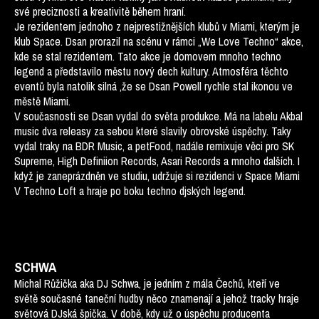
své preciznosti a kreativitě během hraní.
Je rezidentem jednoho z nejprestižnějších klubů v Miami, kterým je
klub Space. Dsan prorazil na scénu v rámci „We Love Techno“ akce,
kde se stal rezidentem. Tato akce je domovem mnoho techno
legend a představilo městu nový dech kultury. Atmosféra těchto
eventů byla natolik silná ,že se Dsan Powell rychle stal ikonou ve
městě Miami.
V současnosti se Dsan vydal do světa produkce. Má na labelu Akbal
music dva releasy za sebou které slavily obrovské úspěchy. Taky
vydal traky na BDR Music, a petFood, nadále remixuje věci pro SK
Supreme, High Definiion Records, Asari Records a mnoho dalších. I
když je zaneprázdněn ve studiu, udržuje si rezidenci v Space Miami
V Techno Loft a hraje po boku techno djských legend.
SCHWA
Michal Růžička aka DJ Schwa, je jedním z mála Čechů, kteří ve
světě současné taneční hudby něco znamenají a jehož tracky hraje
světová DJská špička. V době, kdy už o úspěchu producenta