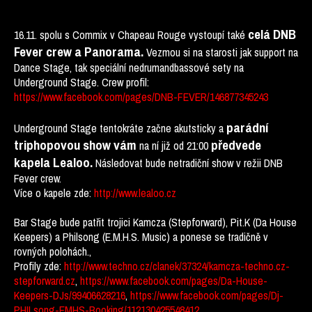
celá DNB
16.11. spolu s Commix v Chapeau Rouge vystoupí také
Fever crew a Panorama.
Vezmou si na starosti jak support na
Dance Stage, tak speciální nedrumandbassové sety na
Underground Stage. Crew profil:
https://www.facebook.com/pages/DNB-FEVER/146877345243
parádní
Underground Stage tentokráte začne akutsticky a
triphopovou show vám
předvede
na ní již od 21:00
kapela Lealoo.
Následovat bude netradiční show v režii DNB
Fever crew.
Více o kapele zde:
http://www.lealoo.cz
Bar Stage bude patřit trojici Kamcza (Stepforward), Pit.K (Da House
Keepers) a Philsong (E.M.H.S. Music) a ponese se tradičně v
rovných polohách.,
Profily zde:
http://www.techno.cz/clanek/37324/kamcza-techno.cz-
stepforward.cz
,
https://www.facebook.com/pages/Da-House-
Keepers-DJs/99406628216
,
https://www.facebook.com/pages/Dj-
PHILsong-EMHS-Booking/112130425548412