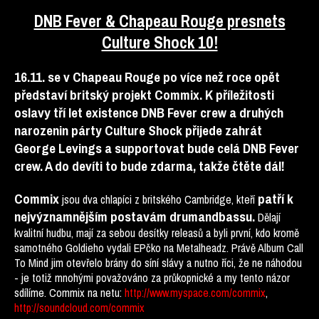
DNB Fever & Chapeau Rouge presnets
Culture Shock 10!
16.11. se v Chapeau Rouge po více než roce opět
představí britský projekt Commix. K příležitosti
oslavy tří let existence DNB Fever crew a druhých
narozenin párty Culture Shock přijede zahrát
George Levings a supportovat bude celá DNB Fever
crew. A do devíti
to bude zdarma, takže čtěte dál!
Commix
patří k
jsou dva chlapíci z britského Cambridge, kteří
nejvýznamnějším postavám drumandbassu.
Dělají
kvalitní hudbu, mají za sebou desítky releasů a byli první, kdo kromě
samotného Goldieho vydali EPčko na Metalheadz. Právě Album Call
To Mind jim otevřelo brány do síní slávy a nutno říci, že ne náhodou
- je totiž mnohými považováno za průkopnické a my tento názor
sdílíme. Commix na netu:
http://www.myspace.com/commix
,
http://soundcloud.com/commix