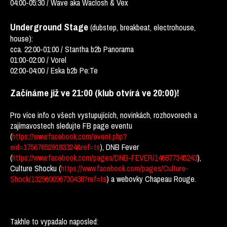
04:00-05:30 / Wave aka Waclosh & Vex
Underground Stage
(dubstep, breakbeat, electrohouse,
house):
cca. 22:00-01:00 / Stantha b2b Panorama
01:00-02:00 / Vorel
02:00-04:00 / Eska b2b Pe:Te
Začínáme již ve 21:00 (klub otvírá ve 20:00)!
Pro více info o všech vystupujících, novinkách, rozhovorech a
zajímavostech sledujte FB page eventu
(
https://www.facebook.com/event.php?
eid=175676529183324&ref=ts
), DNB Fever
(
https://www.facebook.com/pages/DNB-FEVER/146877345243
),
Culture Shocku (
https://www.facebook.com/pages/Culture-
Shock/132960096730438?ref=ts
) a webovky Chapeau Rouge.
Takhle to vypadalo naposled: