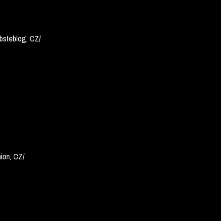
bsteblog, CZ/
on, CZ/