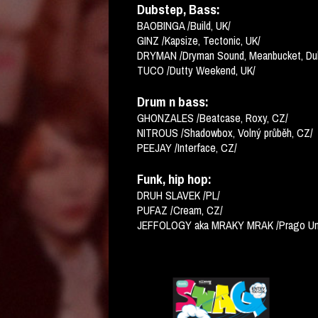
Dubstep, Bass:
BAOBINGA /Build, UK/
GINZ /Kapsize, Tectonic, UK/
DRYMAN /Dryman Sound, Meanbucket, Du
TUCO /Dutty Weekend, UK/
Drum n bass:
GHONZALES /Beatcase, Roxy, CZ/
NITROUS /Shadowbox, Volný průběh, CZ/
PEEJAY /Interface, CZ/
Funk, hip hop:
DRUH SLAVEK /PL/
PUFAZ /Cream, CZ/
JEFFOLOGY aka MRAKY MRAK /Prago Uni