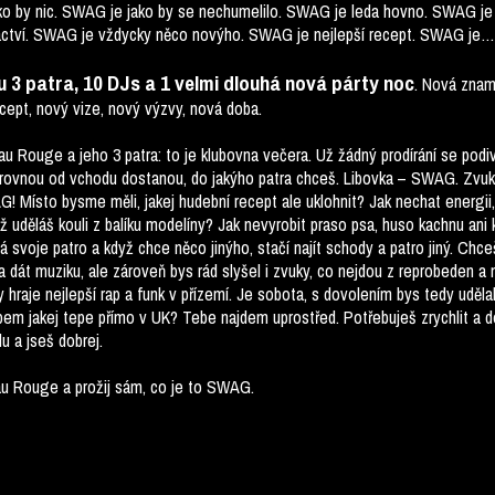
jako by nic. SWAG je jako by se nechumelilo. SWAG je leda hovno. SWAG j
áctví. SWAG je vždycky něco novýho. SWAG je nejlepší recept. SWAG je…
 3 patra, 10 DJs a 1 velmi dlouhá nová párty noc
. Nová znam
ncept, nový vize, nový výzvy, nová doba.
Rouge a jeho 3 patra: to je klubovna večera. Už žádný prodírání se podiv
ovnou od vchodu dostanou, do jakýho patra chceš. Libovka – SWAG. Zvuk je
 Místo bysme měli, jakej hudební recept ale uklohnit? Jak nechat energii,
yž uděláš kouli z balíku modelíny? Jak nevyrobit praso psa, huso kachnu a
 svoje patro a když chce něco jinýho, stačí najít schody a patro jiný. Chc
 dát muziku, ale zároveň bys rád slyšel i zvuky, co nejdou z reprobeden a 
ty hraje nejlepší rap a funk v přízemí. Je sobota, s dovolením bys tedy uděl
pem jakej tepe přímo v UK? Tebe najdem uprostřed. Potřebuješ zrychlit a do
 a jseš dobrej.
au Rouge a prožij sám, co je to SWAG.