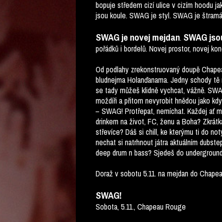
bopuje středem cizí ulice v cizím hoodu 
jsou koule. SWAG je styl. SWAG je štram
SWAG je novej mejdan
SWAG jsou
.
pořádků i bordelů. Novej prostor, novej ko
Od podlahy zrekonstruovaný doupě Chapeau 
bludnejma Holanďanama. Jedny schody tě r
se tady můžeš klidně vychcat, vážně. SWAG!
moždíři a přitom nevyrobit hnědou jako kd
– SWAG! Protřepat, nemíchat. Každej ať má
drinkem na život, FC, ženu a Boha? Zkrátka
střevíce? Dáš si chill, ke kterýmu ti do no
nechat si natrhnout játra aktuálním dubste
deep drum n bass? Sjedeš do undergroundu
Doraž v sobotu 5.11. na mejdan do Chape
SWAG!
Sobota, 5.11., Chapeau Rouge