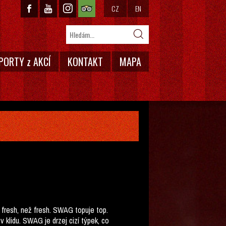
CZ
EN
PORTY z AKCÍ
KONTAKT
MAPA
c fresh, než fresh. SWAG topuje top.
klidu. SWAG je drzej cizí týpek, co