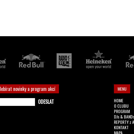
debírat novinky a program akcí
MENU
HOME
O CLUBU
PROGRAM
DJs & BAND
REPORTY z 
KONTAKT
MAPA