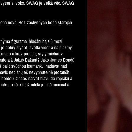
e vyser si voko. SWAG je velká věc. SWAG
ená nová. Bez záchytných bodů starejch
nýma figurama, hledání hajzlů mezi
 dobrý slyšet, světla vidět a na plazmy
 maso a krev proudit, styly míchat v
ni kuře alá Jakub Bažant? Jako James Bondů
eš balit svůdnou barmanku, nadávat nad
navíc neplánuješ nevyhnutelně protančit
al bordel? Chceš narvat hlavu do repráku a
bře po těle ti už udělá jedině minimal a