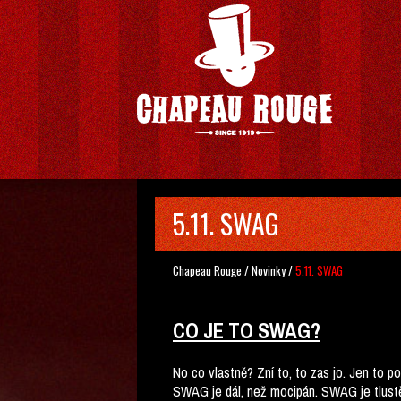
5.11. SWAG
Chapeau Rouge
/
Novinky
/
5.11. SWAG
CO JE TO SWAG?
No co vlastně? Zní to, to zas jo. Jen to 
SWAG je dál, než mocipán. SWAG je tlustěj