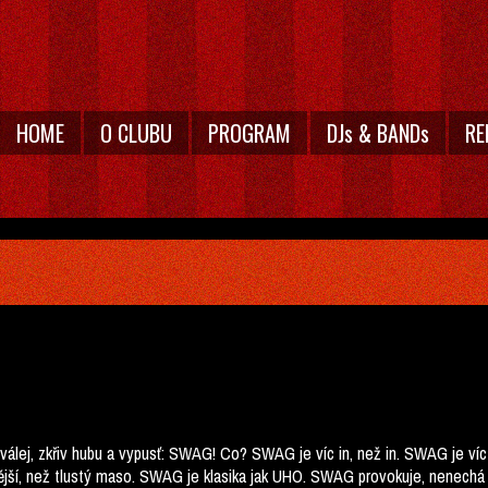
HOME
O CLUBU
PROGRAM
DJs & BANDs
RE
poválej, zkřiv hubu a vypusť: SWAG! Co? SWAG je víc in, než in. SWAG je ví
ší, než tlustý maso. SWAG je klasika jak UHO. SWAG provokuje, nenechá v 