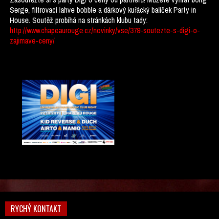
Serge, filtrovací lahve bobble a dárkový kuřácký balíček Party in
House. Soutěž probíhá na stránkách klubu tady:
http://www.chapeaurouge.cz/novinky/vse/379-soutezte-s-digi-o-
zajimave-ceny/
RYCHÝ KONTAKT