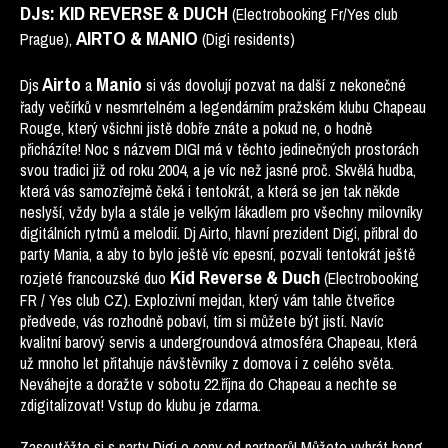
DJs:
KID REVERSE & DUCH
(Electrobooking Fr/Yes club
AIRTO & MANIO
Prague),
(Digi residents)
Airto
Manio
Djs
a
si vás dovolují pozvat na další z nekonečné
řady večírků v nesmrtelném a legendárním pražském klubu Chapeau
Rouge, který všichni jistě dobře znáte a pokud ne, o hodně
přicházíte! Noc s názvem DIGI má v těchto jedinečných prostorách
svou tradici již od roku 2004, a je víc než jasné proč. Skvělá hudba,
která vás samozřejmě čeká i tentokrát, a která se jen tak někde
neslyší, vždy byla a stále je velkým lákadlem pro všechny milovníky
digitálních rytmů a melodií. Dj Airto, hlavní prezident Digi, přibral do
party Mania, a aby to bylo ještě víc epesní, pozvali tentokrát ještě
Kid Reverse & Duch
rozjeté francouzské duo
(Electrobooking
FR / Yes club CZ). Explozivní mejdan, který vám tahle čtveřice
předvede, vás rozhodně pobaví, tím si můžete být jistí. Navíc
kvalitní barový servis a undergroundová atmosféra Chapeau, která
už mnoho let přitahuje návštěvníky z domova i z celého světa.
Neváhejte a doražte v sobotu 22.října do Chapeau a nechte se
zdigitalizovat! Vstup do klubu je zdarma.
Zasoutěžte si s party Digi o ceny od partnerů! Můžete vyhrát bong