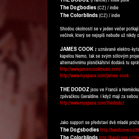
The Dogbodies
(CZ) / indie
The Colorblinds
(CZ) / indie
Shodou okolností se v jeden večer potkají d
večírek, který se nejspíš nebude už nikdy 
JAMES COOK
z uznávané elektro-kyt
kapelou Nemo, tak se svým sólovým proje
alternativnímu písničkářství dodává tu spr
http://www.jamescookmusic.com/
http://www.myspace.com/james-cook
THE DODOZ
jsou ve Francii a Neměcku
zpěvačkou Geraldine. I když mají za sebou
http://www.myspace.com/thedodoz
Jako support se představí dvě mladé pražs
The Dogsbodies
http://bandzone.cz/
The Colorblinds
http://bandzone.cz/th