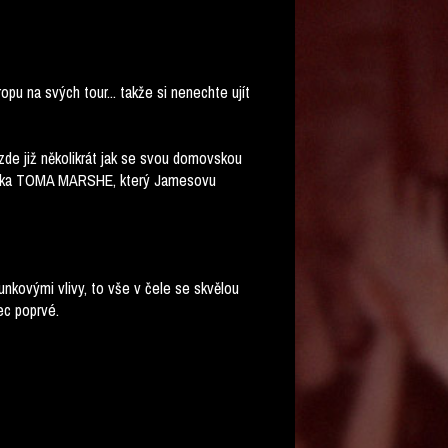
opu na svých tour... takže si nenechte ujít
e již několikrát jak se svou domovskou
beníka TOMA MARSHE, který Jamesovu
nkovými vlivy, to vše v čele se skvělou
ec poprvé.