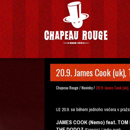
20.9. James Cook (uk), 
Chapeau Rouge
/
Novinky
/
20.9. James Cook (uk),
Už 20.9. se během jednoho večera v pražs
JAMES COOK (Nemo) feat. TOM 
THE DODOZ
(Francie) / indie punk