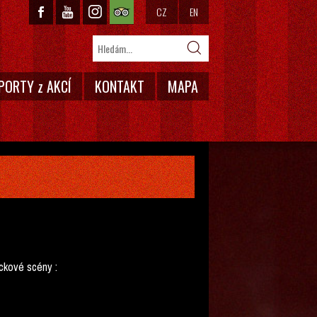
CZ
EN
PORTY z AKCÍ
KONTAKT
MAPA
ckové scény :