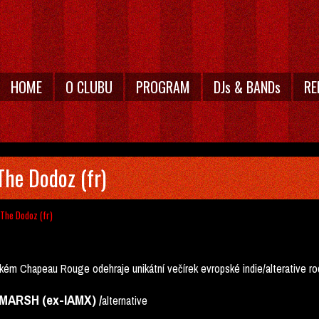
HOME
O CLUBU
PROGRAM
DJs & BANDs
RE
The Dodoz (fr)
 The Dodoz (fr)
kém Chapeau Rouge odehraje unikátní večírek evropské indie/alterative ro
MARSH (ex-IAMX) /
alternative