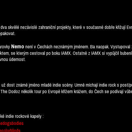
va skvělé nezávislé zahraniční projekty, které v současné dobře křižují Evr
opakovat.
Nemo
arovky
není v Čechách neznámým jménem. Ba naopak. Vystupoval zd
ktem, se kterým cestoval po boku IAMX. Ostatně z IAMX si vypůjčil bu
ávnou údernost.
 už dost známé jméno mladé indie scény. Umně míchají indie rock s post/pu
 The Dodoz několik tour po Evropě křížem krážem, do Čech se podívají vůb
ké indie rockové kapely :
thedogsbodies
ecolorblinds