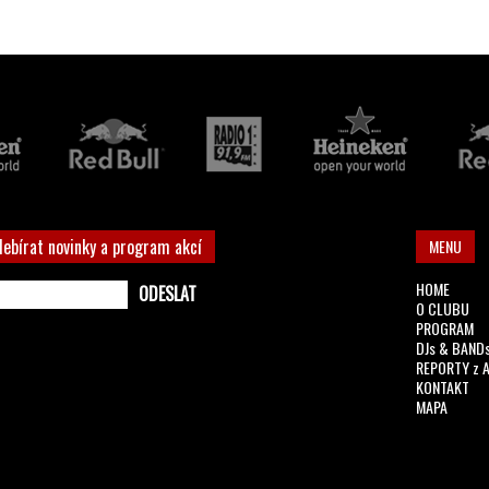
debírat novinky a program akcí
MENU
HOME
O CLUBU
PROGRAM
DJs & BAND
REPORTY z 
KONTAKT
MAPA