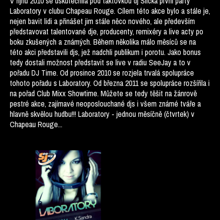
V říjnu 2010 se uskutečnila pod taktovkou dj Slicka první párty
Laboratory v clubu Chapeau Rouge. Cílem této akce bylo a stále je,
nejen bavit lidi a přinášet jim stále něco nového, ale především
představovat talentované dje, producenty, remixéry a live acty po
boku zkušených a známých. Během několika málo měsíců se na
této akci představili djs, jež nadchli publikum i porotu. Jako bonus
tedy dostali možnost představit se live v radiu SeeJay a to v
pořadu DJ Time. Od prosince 2010 se rozjela trvalá spolupráce
tohoto pořadu s Laboratory. Od března 2011 se spolupráce rozšířila i
na pořad Club Mixx Showtime. Můžete se tedy těšit na žánrově
pestré akce, zajímavé neoposlouchané djs i všem známé tváře a
hlavně skvělou hudbu!!! Laboratory - jednou měsíčně (čtvrtek) v
Chapeau Rouge...