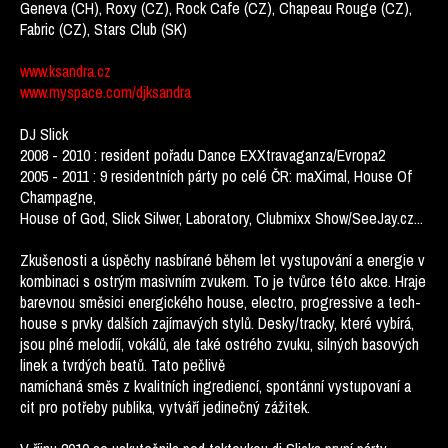
Geneva (CH), Roxy (CZ), Rock Cafe (CZ), Chapeau Rouge (CZ),
Fabric (CZ), Stars Club (SK)
www.ksandra.cz
www.myspace.com/djksandra
DJ Slick
2008 - 2010 : resident pořadu Dance EXXtravaganza/Evropa2
2005 - 2011 : 9 residentních párty po celé ČR: maXimal, House Of
Champagne,
House of God, Slick Silwer, Laboratory, Clubmixx Show/SeeJay.cz...
Zkušenosti a úspěchy nasbírané během let vystupování a energie v
kombinaci s ostrým masivním zvukem. To je tvůrce této akce. Hraje
barevnou směsici energického house, electro, progressive a tech-
house s prvky dalších zajímavých stylů. Desky/tracky, které vybírá,
jsou plné melodíí, vokálů, ale také ostrého zvuku, silných basových
linek a tvrdých beatů. Tato pečlivě
namíchaná směs z kvalitních ingrediencí, spontánní vystupovaní a
cit pro potřeby publika, vytváří jedinečný zážitek.