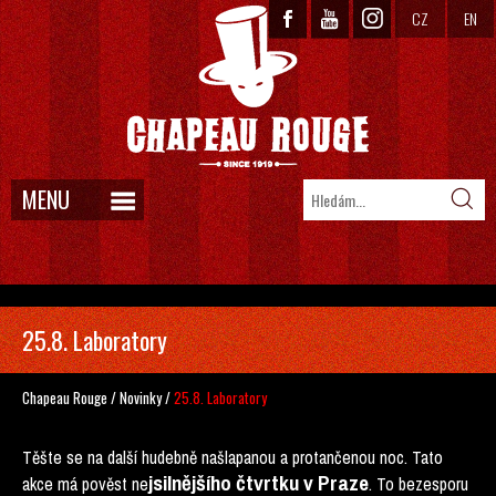
CZ
EN
MENU
25.8. Laboratory
Chapeau Rouge
/
Novinky
/
25.8. Laboratory
Těšte se na další hudebně našlapanou a protančenou noc. Tato
jsilnějšího čtvrtku v Praze
akce má pověst ne
. To bezesporu