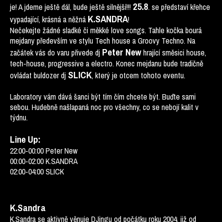
25.8
je! A jdeme ještě dál, bude ještě silnější!!!
. se představí křehce
K.SANDRA
vypadající, krásná a něžná
!
Nečekejte žádné sladké či měkké love songs. Tahle kočka bourá
mejdany především ve stylu Tech house a Groovy Techno. Na
Peter New
začátek vás do varu přivede dj
hrající směsici house,
tech-house, progressive a electro. Konec mejdanu bude tradičně
SLICK
ovládat buldozer dj
, který je otcem tohoto eventu.
Laboratory vám dává šanci být tím čím chcete být. Buďte sami
sebou. Hudebně našlapaná noc pro všechny, co se nebojí kalit v
týdnu.
Line Up:
22:00-00:00 Peter New
00:00-02:00 K.SANDRA
02:00-04:00 SLICK
K.Sandra
K.Sandra se aktivně věnuje DJingu od počátku roku 2004, již od