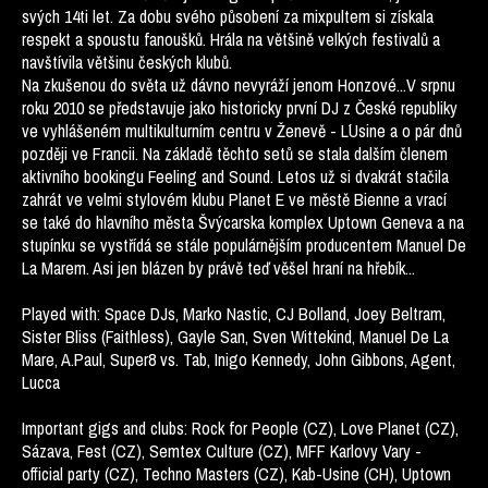
svých 14ti let. Za dobu svého působení za mixpultem si získala
respekt a spoustu fanoušků. Hrála na většině velkých festivalů a
navštívila většinu českých klubů.
Na zkušenou do světa už dávno nevyráží jenom Honzové...V srpnu
roku 2010 se představuje jako historicky první DJ z České republiky
ve vyhlášeném multikulturním centru v Ženevě - L´Usine a o pár dnů
později ve Francii. Na základě těchto setů se stala dalším členem
aktivního bookingu Feeling and Sound. Letos už si dvakrát stačila
zahrát ve velmi stylovém klubu Planet E ve městě Bienne a vrací
se také do hlavního města Švýcarska komplex Uptown Geneva a na
stupínku se vystřídá se stále populárnějším producentem Manuel De
La Marem. Asi jen blázen by právě teď věšel hraní na hřebík...
Played with: Space DJs, Marko Nastic, CJ Bolland, Joey Beltram,
Sister Bliss (Faithless), Gayle San, Sven Wittekind, Manuel De La
Mare, A.Paul, Super8 vs. Tab, Inigo Kennedy, John Gibbons, Agent,
Lucca
Important gigs and clubs: Rock for People (CZ), Love Planet (CZ),
Sázava, Fest (CZ), Semtex Culture (CZ), MFF Karlovy Vary -
official party (CZ), Techno Masters (CZ), Kab-Usine (CH), Uptown