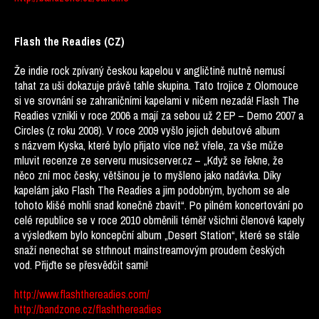
Flash the Readies (CZ)
Že indie rock zpívaný českou kapelou v angličtině nutně nemusí
tahat za uši dokazuje právě tahle skupina. Tato trojice z Olomouce
si ve srovnání se zahraničními kapelami v ničem nezadá! Flash The
Readies vznikli v roce 2006 a mají za sebou už 2 EP – Demo 2007 a
Circles (z roku 2008). V roce 2009 vyšlo jejich debutové album
s názvem Kyska, které bylo přijato více než vřele, za vše může
mluvit recenze ze serveru musicserver.cz –
„Když se řekne, že
něco zní moc česky, většinou je to myšleno jako nadávka. Díky
kapelám jako Flash The Readies a jim podobným, bychom se ale
tohoto klišé mohli snad konečně zbavit“.
Po pilném koncertování po
celé republice se v roce 2010 obměnili téměř všichni členové kapely
a výsledkem bylo koncepční album „Desert Station“, které se stále
snaží nenechat se strhnout mainstreamovým proudem českých
vod. Přijďte se přesvědčit sami!
http://www.flashthereadies.com/
http://bandzone.cz/flashthereadies