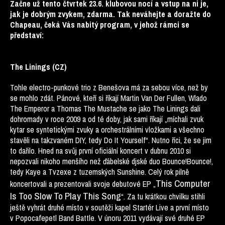
Začne už tento
čtvrtek 23.6. klubovou nocí a vstup na ni je,
jak je dobrým zvykem, zdarma. Tak neváhejte a doražte do
Chapeau, čeká Vás nabitý program, v jehož rámci se
představí:
The Linings (CZ)
Tohle electro-punkové trio z Benešova má za sebou více, než by
se mohlo zdát. Pánové, kteří si říkají Martin Van Der Fullen, Wlado
The Emperor a Thomas The Mustache se jako The Linings dali
dohromady v roce 2009 a od té doby, jak sami říkají „míchali zvuk
kytar se syntetickými zvuky a orchestrálními vložkami a všechno
stavěli na takzvaném DIY, tedy Do It Yourself“. Nutno říci, že se jim
to dařilo. Hned na svůj první oficiální koncert v dubnu 2010 si
nepozvali nikoho menšího než ďábelské djské duo Bounce!Bounce!,
tedy Kaye a Tvzexe z tuzemských Sunshine. Celý rok pilně
This Computer
koncertovali a prezentovali svoje debutové EP „
Is
Too Slow To Play This Song
“. Za tu krátkou chvilku stihli
ještě vyhrát druhé místo v soutěži kapel Startér Live a první místo
v Popocafepetl Band Battle. V únoru 2011 vydávají své druhé EP