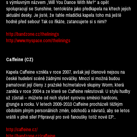
s výmluvným názvem „Will You Dance With Me?“ a opět
spolupracují se Sunshine, tentokráte jako předkapela na křtech jejich
aktuální desky. Je jisté, že tahle mladičká kapela toho má ještě
hodně před sebou! Tak co říkáte, zatancujete si s nimi?
http://bandzone.cz/thelinings
http://www.myspace.com/thelinings
Caffeine (CZ)
Kapela Caffeine vznikla v roce 2007, avšak její členové nejsou na
české hudební scéně žádnými nováčky. Mnozí si možná budou
pamatovat její členy z pražské hc/metalové skupiny Worm, která
zanikla v roce 2004 a ze které se Caffeine rekrutovali. U stylu hudby
už zůstali – můžete od nich slyšet syrovou směsici hardcoru,
grunge a rocku. V letech 2009-2010 Caffeine procházeli těžkým
obdobím plným personálních změn, odchodů a návratů, aby se letos
vrátili v plné síle! Připravují pro své fanoušky totiž nové EP...
http://caffeine.cz/
http://bandzone.cz/caffeine