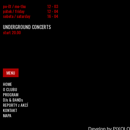
po-čt / mo-thu
12 - 03
pátek / friday
12 - 04
sobota / saturday
16 - 04
UNDERGROUND CONCERTS
start 20.00
MENU
HOME
O CLUBU
PROGRAM
DJs & BANDs
REPORTY z AKCÍ
KONTAKT
MAPA
Develop by
PIXOLO