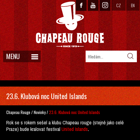
CZ
EN
MENU
23.6. Klubová noc United Islands
Chapeau Rouge
/
Novinky
/
23.6. Klubová noc United Islands
Rok se s rokem sešel a klubu Chapeau rouge (stejně jako celé
Praze) bude kralovat festival
United Islands
.