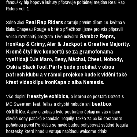
fanoušky hip hopové kultury připravuje pořádnej mejdan Real Rap
Riders vol. 1.
Real Rap Riders
Série akcí
startuje prvním dílem 19. května v
klubu Chapeau Rouge a k této příležitosti jsme pro vás připravili
Gambrz Reprs,
velice rozmanitý program. Live uslyšíte
IronKap & Grimy, Aler & Jackpot a Creative Majority.
Kromě čtyř live koncertů se za gramofonama
vystřidají DJs Maro, Beny, Máchal, Cheef, Nobody,
Oski a Black Fool. Párty bude probíhat v obou
patrech klubu a v rámci projekce bude k vidění také
křest videoklipu IronKapa z alba Nemesis.
freestyle exhibice,
Vše doplní
o kterou se postará Dezert s
beatbox
MC Sweetem feat. fellaz a chybět nebude ani
exhibic
e. A aby o zábavu bylo postaráno čekají na vás u baru
skvělé ceny panáků Scandalo Tequily, takže za 55 kč dostanete
pořádnou porci! Po klubu se navíc budou pohybovat svůdné tequila
hostesky, které hned u vstupu nabídnou welcome drink!