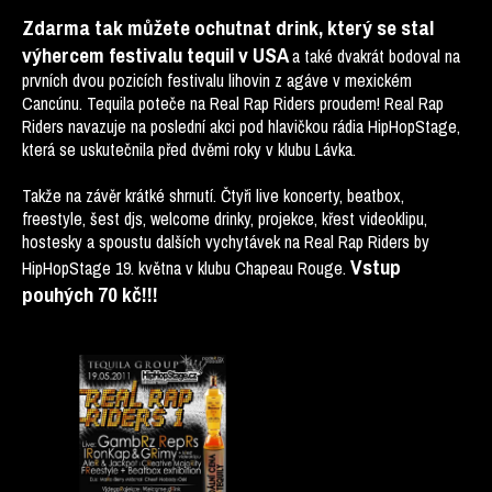
Zdarma tak můžete ochutnat drink, který se stal
výhercem festivalu tequil v USA
a také dvakrát bodoval na
prvních dvou pozicích festivalu lihovin z agáve v mexickém
Cancúnu. Tequila poteče na Real Rap Riders proudem! Real Rap
Riders navazuje na poslední akci pod hlavičkou rádia HipHopStage,
která se uskutečnila před dvěmi roky v klubu Lávka.
Takže na závěr krátké shrnutí. Čtyři live koncerty, beatbox,
freestyle, šest djs, welcome drinky, projekce, křest videoklipu,
hostesky a spoustu dalších vychytávek na Real Rap Riders by
Vstup
HipHopStage 19. května v klubu Chapeau Rouge.
pouhých 70 kč!!!