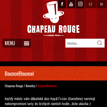
CZ
EN
MENU
Bounce!Bounce!
Chapeau Rouge
/
Novinky
/
Bounce!Bounce!
Každý měsíc vám ďábelské duo Kay&Tvzex (Sunshine) servírují
nekompromisní sety do brzkých ranních hodin...dole ukázka z