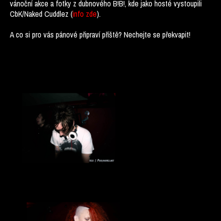
vánoční akce a fotky z dubnového B!B!, kde jako hosté vystoupili
CbK/Naked Cuddlez (
info zde
).
A co si pro vás pánové připraví příště? Nechejte se překvapit!