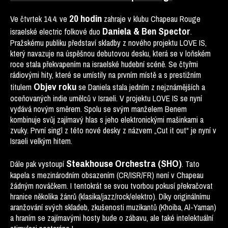
20 hodin
Ve čtvrtek 14.4. ve
zahraje v klubu Chapeau Rouge
Daniela & Ben Spector
israelské electric folkové duo
.
Pražskému publiku představí skladby z nového projektu LOVE IS,
který navazuje na úspěšnou debutovou desku, která se v loňském
roce stala překvapením na israelské hudební scéně. Se čtyřmi
rádiovými hity, které se umístily na prvním místě a s prestižním
Objev roku
titulem
se Daniela stala jedním z nejznámějších a
oceňovaných indie umělců v Israeli. V projektu LOVE IS se nyní
vydává novým směrem. Spolu se svým manželem Benem
kombinuje svůj zajímavý hlas s jeho elektronickými mašinkami a
zvuky. První singl z této nové desky z názvem „Cut it out“ je nyní v
Israeli velkým hitem.
Steakhouse Orchestra (SHO)
Dále pak vystoupí
. Tato
kapela s mezinárodním obsazením (CR/ISR/FR) není v Chapeau
žádným nováčkem. I tentokrát se svou tvorbou pokusí překračovat
hranice několika žánrů (klasika/jazz/rock/elektro). Díky originálnímu
aranžování svých skladeb, zkušenosti muzikantů (Khoiba, Al-Yaman)
a hraním se zajímavými hosty bude o zábavu, ale také intelektuální