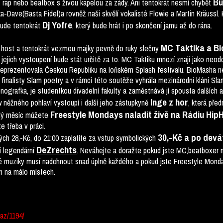
Bu
t rap nebo beatbox s živou kapelou za zády. Ani tentokrát nesmí chybět
ka-Dave(Basta Fidel)a rovněž naši skvělí vokalisté Flowie a Martin Kräussl.
Dj Yofre
 bude tentokrát
, který bude hrát i po skončení jamu až do rána.
MC Taktika a B
host a tentokrát vezmou majky pevně do ruky slečny
 jejich vystoupení bude stát určitě za to. MC Taktiku mnozí znají jako neo
reprezentovala Českou Republiku na loňském Splash festivalu. BioMasha ne
ezi finalisty Slam poetry a v rámci této soutěže vyhrála mezinárodní klání S
énografka, je studentkou divadelní fakulty a zaměstnává jí spousta dalších
Inge z hor
w něžného pohlaví vystoupí i další jeho zástupkyně
, která pře
Freestyle Mondays naladit živě na Rádiu Hip
ulý měsíc můžete
e třeba v práci.
30,-Kč a po devá
ých 28,-Kč, do 21:00 zaplatíte za vstup symbolických
DeZrechts
pí legendární
. Neváhejte a doražte pokud jste MC,beatboxer 
é muziky musí nadchnout snad úplně každého a pokud jste Freestyle Mondays
en na málo místech.
kaz/1194/