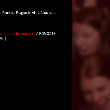
nkr.eu, Prague.tv, All.tv, Allrap.cz a
rem/freestyle-mondays/
A POMOZTE
I :)