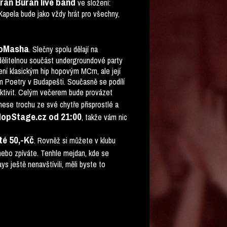
ran Buran live band
ve složení:
 Kapela bude jako vždy hrát pro všechny,
ioMasha
. Slečny spolu dělají na
ddělitelnou součást undergroundové party
ní klasickým hip hopovým MCm, ale její
lam Poetry v Budapešti. Současně se podílí
 aktivit. Celým večerem bude provázet
dnese trochu ze své chytře přisprostlé a
HopStage.cz od 21:00
, takže vám nic
té 50,-Kč
. Rovněž si můžete v klubu
nebo zpíváte. Tenhle mejdan, kde se
 ještě nenavštívili, měli byste to