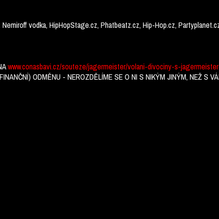
miroff vodka, HipHopStage.cz, Phatbeatz.cz, Hip-Hop.cz, Partyplanet.cz, Bli
NA
www.conasbavi.cz/souteze/jagermeister/volani-divociny-s-jagermeiste
NANČNÍ) ODMĚNU - NEROZDĚLÍME SE O NI S NIKÝM JINÝM, NEŽ S VÁM