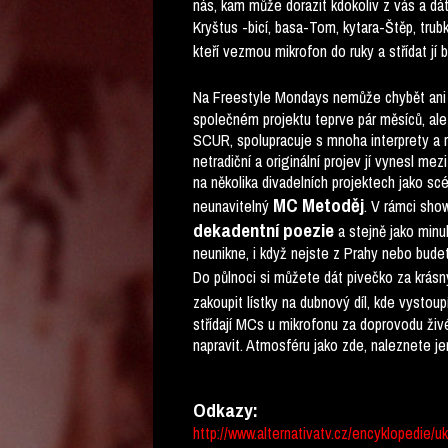
nás, kam může dorazit kdokoliv z vás a dá
Kryštus -bicí, basa-Tom, kytara-Štěp, trub
kteří vezmou mikrofon do ruky a střídat jí
Na Freestyle Mondays nemůže chybět ani 
společném projektu teprve pár měsíců, ale
SCUR, spolupracuje s mnoha interprety a 
netradiční a originální projev jí vynesl m
na několika divadelních projektech jako sc
MC Metoděj
neunavitelný
. V rámci sho
dekadentní poezie
a stejně jako min
neunikne, i když nejste z Prahy nebo budet
Do půlnoci si můžete dát pivečko za krásn
zakoupit lístky na dubnový díl, kde vystou
střídají MCs u mikrofonu za doprovodu živ
napravit. Atmosféru jako zde, naleznete j
Odkazy:
http://www.alternativatv.cz/encyklopedie/u