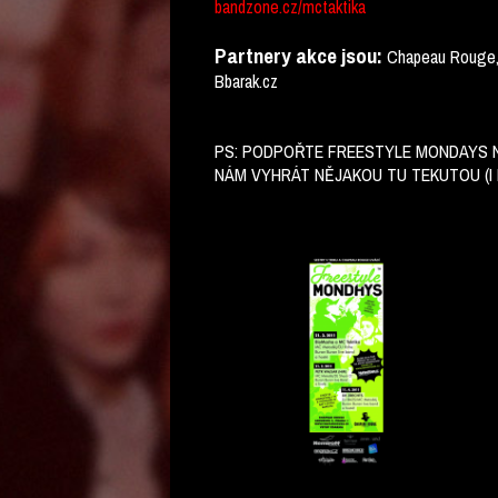
bandzone.cz/mctaktika
Partnery akce jsou:
Chapeau Rouge, Ne
Bbarak.cz
PS: PODPOŘTE FREESTYLE MONDAYS 
NÁM VYHRÁT NĚJAKOU TU TEKUTOU (I FI