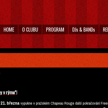
HOME
O CLUBU
PROGRAM
DJs & BANDs
RE
s
ny v rýmu"!
21. března
vypukne v pražském Chapeau Rouge další pokračování Frees