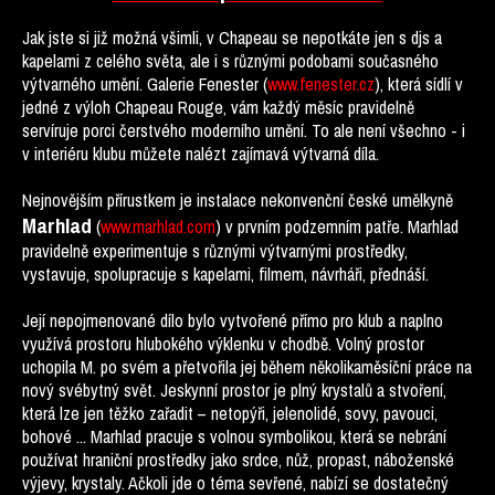
Jak jste si již možná všimli, v Chapeau se nepotkáte jen s djs a
kapelami z celého světa, ale i s různými podobami současného
výtvarného umění. Galerie Fenester (
www.fenester.cz
), která sídlí v
jedné z výloh Chapeau Rouge, vám každý měsíc pravidelně
servíruje porci čerstvého moderního umění. To ale není všechno - i
v interiéru klubu můžete nalézt zajímavá výtvarná díla.
Nejnovějším přírustkem je instalace nekonvenční české umělkyně
Marhlad
(
www.marhlad.com
) v prvním podzemním patře. Marhlad
pravidelně experimentuje s různými výtvarnými prostředky,
vystavuje, spolupracuje s kapelami, filmem, návrháři, přednáší.
Její nepojmenované dílo bylo vytvořené přímo pro klub a naplno
využívá prostoru hlubokého výklenku v chodbě. Volný prostor
uchopila M. po svém a přetvořila jej během několikaměsíční práce na
nový svébytný svět. Jeskynní prostor je plný krystalů a stvoření,
která lze jen těžko zařadit – netopýři, jelenolidé, sovy, pavouci,
bohové ... Marhlad pracuje s volnou symbolikou, která se nebrání
používat hraniční prostředky jako srdce, nůž, propast, náboženské
výjevy, krystaly. Ačkoli jde o téma sevřené, nabízí se dostatečný