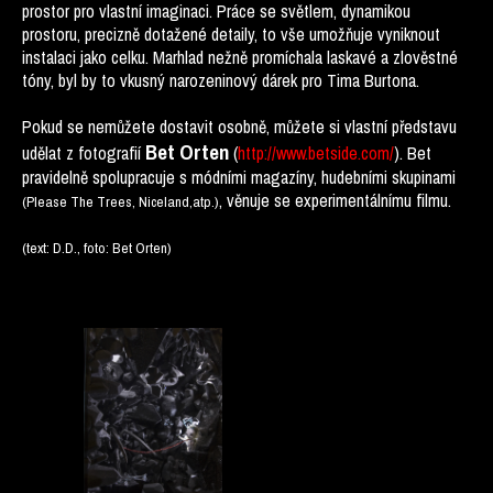
prostor pro vlastní imaginaci. Práce se světlem, dynamikou
prostoru, precizně dotažené detaily, to vše umožňuje vyniknout
instalaci jako celku. Marhlad nežně promíchala laskavé a zlověstné
tóny, byl by to vkusný narozeninový dárek pro Tima Burtona.
Pokud se nemůžete dostavit osobně, můžete si vlastní představu
Bet Orten
udělat z fotografií
(
http://www.betside.com/
). Bet
pravidelně spolupracuje s módními magazíny, hudebními skupinami
, věnuje se experimentálnímu filmu.
(Please The Trees, Niceland,atp.)
(text: D.D., foto: Bet Orten)