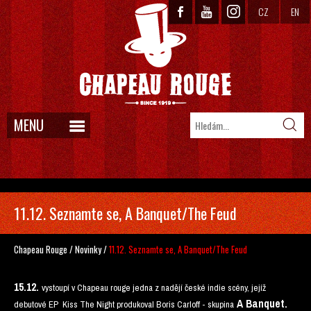
CZ
EN
MENU
11.12. Seznamte se, A Banquet/The Feud
Chapeau Rouge
/
Novinky
/
11.12. Seznamte se, A Banquet/The Feud
15.12.
vystoupí v Chapeau rouge jedna z nadějí české indie scény, jejíž
A Banquet.
debutové EP Kiss The Night produkoval Boris Carloff - skupina