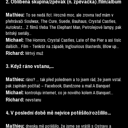
2. Oblíbená skupina/zpěvák (n. zpěvačka) /film/album
Mathieu:
To se nedá říct. Hrozně moc, ale zrovna teď mám v
přehrávači Soulwax, The Cure, Suede, Bauhaus, Crystal Castles,
Autokratz... Z filmů třeba The Elephant Man, Petrolejové lampy, pak
britský seriály...
Michael:
The Horrors, Crystal Castles, Late of the Pier a asi tisíc
dalších... Film - Tenkrát na západě, Inglourious Basterds, Blow up...
Richard:
Mrtvý muž
3. Když ráno vstanu,...
Mathieu:
ráno? ... tak před polednem a to jsem rád, že jsem vstal.
pak zapínám počítač – Facebook, Bandzone a mail A Banquet
Michael:
kontroluju internet, co je nového kolem A Banquet...
Richard:
nevstanu
4. V poslední době mě nejvíce potěšilo/rozčílilo...
Mathieu:
dneska mě potěšilo, že jsme se vrátili s Ostravy a