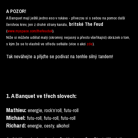
A POZOR!
A Banquet mají ještě jedno eso v rukávu - přivezou si s sebou na pomoc další
britské The Feud
čerstvou krev, jen z druhé strany kanálu,
(
www.myspace.com/thefeuduk
).
Níže si můžete udělat malý (skromný, nejasný a přesto všeříkající) obrázek o tom,
s kým že se to vlastně ve středu setkáte (více o akci
zde
).
Tak neváhejte a přijďte se podívat na tenhle silný tandem!
1. A Banquet ve třech slovech:
Mathieu
:
energie, rock’n’roll, futu-roll
Michael:
futu-roll, futu-roll, futu-roll
Richard:
energie, cesty, alkohol