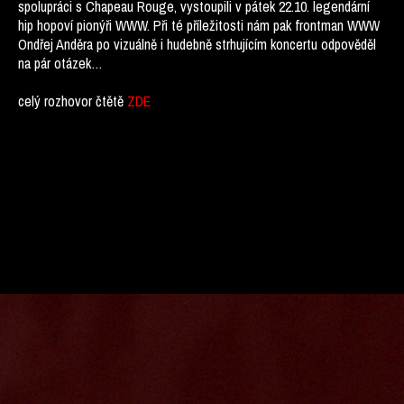
spolupráci s Chapeau Rouge, vystoupili v pátek 22.10. legendární
hip hopoví pionýři WWW. Při té příležitosti nám pak frontman WWW
Ondřej Anděra po vizuálně i hudebně strhujícím koncertu odpověděl
na pár otázek…
celý rozhovor čtětě
ZDE