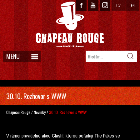
CZ
EN
MENU
30.10. Rozhovor s WWW
Chapeau Rouge
/
Novinky
/
30.10. Rozhovor s WWW
V rámci pravidelné akce Clash!, kterou pořádají The Fakes ve