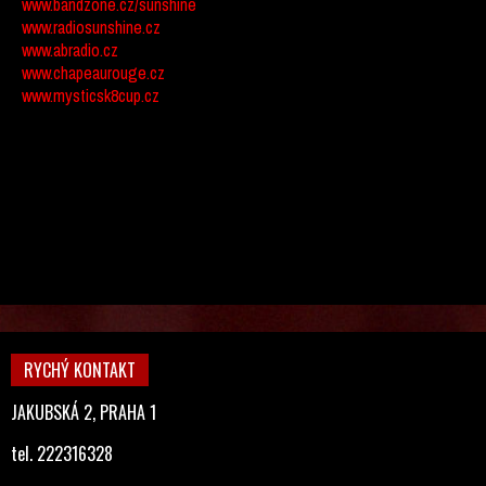
www.bandzone.cz/sunshine
www.radiosunshine.cz
www.abradio.cz
www.chapeaurouge.cz
www.mysticsk8cup.cz
RYCHÝ KONTAKT
JAKUBSKÁ 2, PRAHA 1
tel. 222316328