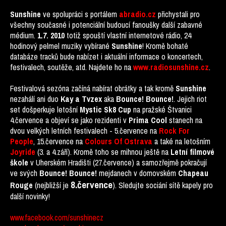
Sunshine
ve spolupráci s portálem
abradio.cz
přichystali pro
všechny současné i potenciální budoucí fanoušky další zabavné
médium.
1.7. 2010
totiž spouští vlastní internetové rádio, 24
hodinový pelmel muziky vybírané
Sunshine
! Kromě bohaté
databáze tracků bude nabízet i aktuální informace o koncertech,
festivalech, soutěže, atd. Najdete ho na
www.radiosunshine.cz
.
Festivalová sezóna začíná nabírat obrátky a tak kromě
Sunshine
nezahálí ani duo
Kay a Tvzex
aka
Bounce! Bounce!
. Jejich riot
set došperkuje letošní
Mystic Sk8 Cup
na pražské Štvanici
4.července a objeví se jako rezidenti v
Prima Cool
stanech na
dvou velkých letních festivalech - 5.července na
Rock For
People
, 15.července na
Colours Of Ostrava
a také na letošním
Joyride
(3. a 4.září). Kromě toho se mihnou ještě na
Letní filmové
škole
v Uherském Hradišti (27.července) a samozřejmě pokračují
ve svých
Bounce! Bounce!
mejdanech v domovském
Chapeau
8.července
Rouge
(nejbližší je
). Sledujte sociání sítě kapely pro
další novinky!
www.facebook.com/sunshinecz