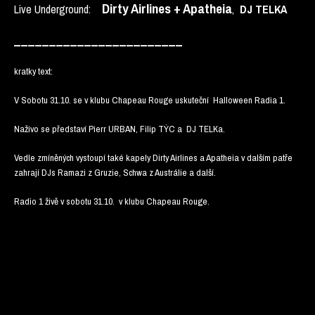
Dirty Airlines + Apatheia
Live Underground:
,
DJ TELKA
________________________
kratky text:
V Sobotu 31.10. se v klubu Chapeau Rouge uskuteční Halloween Radia 1.
Naživo se představí Pierr URBAN, Filip TÝC a DJ TELKa.
Vedle zmíněných vystoupí také kapely Dirty Airlines a Apatheia v dalším patře
zahrají DJs Ramazi z Gruzie, Schwa z Austrálie a další.
Radio 1 živě v sobotu 31.10. v klubu Chapeau Rouge.