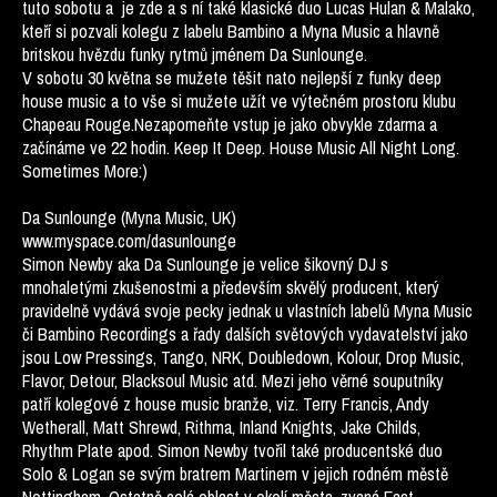
tuto sobotu a je zde a s ní také klasické duo Lucas Hulan & Malako,
kteří si pozvali kolegu z labelu Bambino a Myna Music a hlavně
britskou hvězdu funky rytmů jménem Da Sunlounge.
V sobotu 30 května se mužete těšit nato nejlepší z funky deep
house music a to vše si mužete užít ve výtečném prostoru klubu
Chapeau Rouge.Nezapomeňte vstup je jako obvykle zdarma a
začínáme ve 22 hodin. Keep It Deep. House Music All Night Long.
Sometimes More:)
Da Sunlounge (Myna Music, UK)
www.myspace.com/dasunlounge
Simon Newby aka Da Sunlounge je velice šikovný DJ s
mnohaletými zkušenostmi a především skvělý producent, který
pravidelně vydává svoje pecky jednak u vlastních labelů Myna Music
či Bambino Recordings a řady dalších světových vydavatelství jako
jsou Low Pressings, Tango, NRK, Doubledown, Kolour, Drop Music,
Flavor, Detour, Blacksoul Music atd. Mezi jeho věrné souputníky
patří kolegové z house music branže, viz. Terry Francis, Andy
Wetherall, Matt Shrewd, Rithma, Inland Knights, Jake Childs,
Rhythm Plate apod. Simon Newby tvořil také producentské duo
Solo & Logan se svým bratrem Martinem v jejich rodném městě