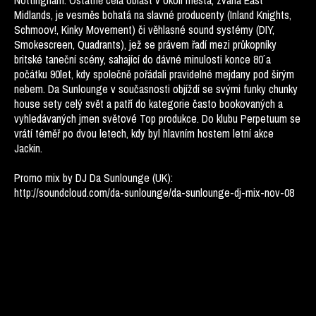
Nottingham. Ostatně celá oblast v okolí města, zvaná East
Midlands, je vesměs bohatá na slavné producenty (Inland Knights,
Schmoov!, Kinky Movement) či věhlasné sound systémy (DIY,
Smokescreen, Quadrants), jež se právem řadí mezi průkopníky
britské taneční scény, sahající do dávné minulosti konce 80´ a
počátku 90´let, kdy společně pořádali pravidelné mejdany pod širým
nebem. Da Sunlounge v současnosti objíždí se svými funky chunky
house sety celý svět a patří do kategorie často bookovaných a
vyhledávaných jmen světové Top produkce. Do klubu Perpetuum se
vrátí téměř po dvou letech, kdy byl hlavním hostem letní akce
Jackin.
Promo mix by DJ Da Sunlounge (UK):
http://soundcloud.com/da-sunlounge/da-sunlounge-dj-mix-nov-08