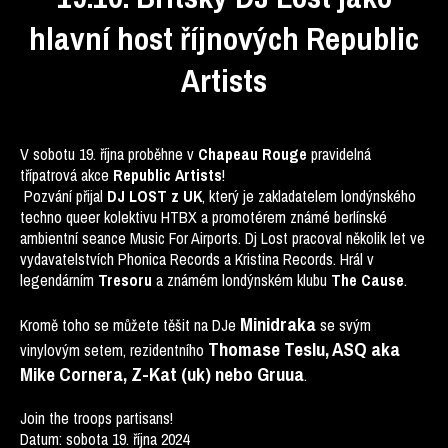
hlavní host říjnových Republic
Artists
V sobotu 19. října proběhne v
Chapeau Rouge
pravidelná
třípatrová akce
Republic Artists
!
Pozvání přijal
DJ LOST z UK
, který je zakladatelem londýnského
techno queer kolektivu HTBX a promotérem známé berlínské
ambientní seance Music For Airports. Dj Lost pracoval několik let ve
vydavatelstvích Phonica Records a Kristina Records. Hrál v
legendárním
Tresoru
a známém londýnském klubu
The Cause
.
Minidraka
Kromě toho se můžete těšit na DJe
se svým
Thomase Teslu, ASQ aka
vinylovým setem, rezidentního
Mike Cornera, Z-Kat (uk) nebo Gruua
.
Join the troops partisans!
Datum: sobota 19. října 2024