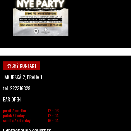
RYCHÝ KONTAKT
JAKUBSKÁ 2, PRAHA 1
tel. 222316328
BAR OPEN
po-čt / mo-thu
12 - 03
pátek / friday
12 - 04
sobota / saturday
16 - 04