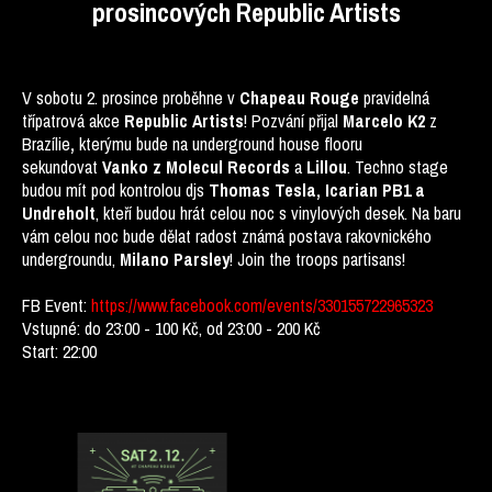
prosincových Republic Artists
V sobotu 2. prosince proběhne v
Chapeau Rouge
pravidelná
třípatrová akce
Republic Artists
! Pozvání přijal
Marcelo K2
z
Brazílie
,
kterýmu bude na underground house flooru
sekundovat
Vanko z Molecul Records
a
Lillou
. Techno stage
budou mít pod kontrolou djs
Thomas Tesla, Icarian PB1 a
Undreholt
, kteří budou hrát celou noc s vinylových desek.
Na baru
vám celou noc bude dělat radost známá postava rakovnického
undergroundu,
Milano Parsley
!
Join the troops partisans!
FB Event:
https://www.facebook.com/events/330155722965323
Vstupné: do 23:00 - 100 Kč, od 23:00 - 200 Kč
Start: 22:00