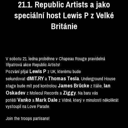
21.1. Republic Artists a jako
speciální host Lewis P z Velké
Británie
V sobotu 21. ledna proběhne v Chapeau Rouge pravidelná
třípatrová akce Republic Artists!
Lewis P
Pozvání přijal
z UK, kterému bude
dMIT.RY
Thomas Tesla
sekundovat
a
. Underground House
James Brücke
Ian
stage bude mít pod kontrolou
z Itálie,
Oskadev
Ziggy
z Molecul Records a
. Na baru vás
Vanko
Mark Dale
potěší
a
z Vídně, který v minulosti několikrát
vystoupil na Love Parade.
Join the troops partisans!