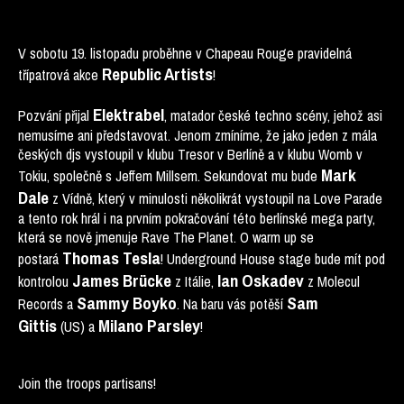
V sobotu 19. listopadu proběhne v Chapeau Rouge pravidelná
Republic Artists
třípatrová akce
!
Elektrabel
Pozvání přijal
, matador české techno scény, jehož asi
nemusíme ani představovat. Jenom zmíníme, že jako jeden z mála
českých djs vystoupil v klubu Tresor v Berlíně a v klubu Womb v
Mark
Tokiu, společně s Jeffem Millsem. Sekundovat mu bude
Dale
z Vídně, který v minulosti několikrát vystoupil na Love Parade
a tento rok hrál i na prvním pokračování této berlínské mega party,
která se nově jmenuje Rave The Planet. O warm up se
Thomas Tesla
postará
! Underground House stage bude mít pod
James Brücke
Ian Oskadev
kontrolou
z Itálie,
z Molecul
Sammy Boyko
Sam
Records a
. Na baru vás potěší
Gittis
Milano Parsley
(US) a
!
Join the troops partisans!