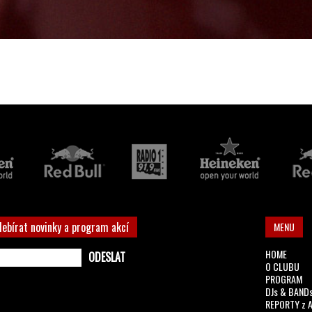
debírat novinky a program akcí
MENU
HOME
O CLUBU
PROGRAM
DJs & BAND
REPORTY z 