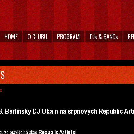
HOME
O CLUBU
PROGRAM
DJs & BANDs
RE
TS
TS
8. Berlínský DJ Okain na srpnových Republic Art
Republic Artists
ouge pravidelná akce
!