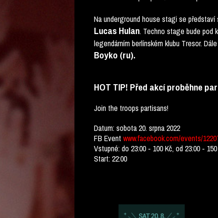
Na underground house stagi se představí
Lucas Hulan
. Techno stage bude pod 
legendárním berlínském klubu Tresor. Dál
Boyko (ru).
HOT TIP! Před akcí proběhne part
Join the troops partisans!
Datum: sobota 20. srpna 2022
FB Event
www.facebook.com/events/1220
Vstupné: do 23:00 - 100 Kč, od 23:00 - 150
Start: 22:00