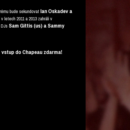
Ian Oskadev a
erému bude sekundovat
 v letech 2011 a 2013 zahráli v
Sam Gittis (us) a Sammy
 DJs
máš vstup do Chapeau zdarma!