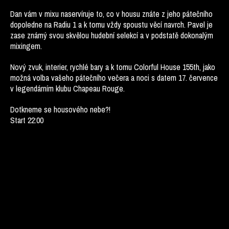
Dan vám v mixu naservíruje to, co v housu znáte z jeho pátečního
dopoledne na Radiu 1 a k tomu vždy spoustu věcí navrch. Pavel je
zase známý svou skvělou hudební selekcí a v podstatě dokonalým
mixingem.
Nový zvuk, interier, rychlé bary a k tomu Colorful House 155th, jako
možná volba vašeho pátečního večera a noci s datem 17. července
v legendárním klubu Chapeau Rouge.
Dotkneme se housového nebe?!
Start 22:00