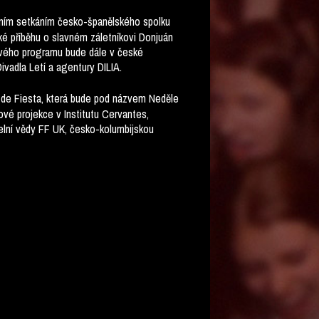
árním setkáním česko-španělského spolku
cké příběhu o slavném záletníkovi Donjuán
lového programu bude dále v české
ivadla Letí a agentury DILIA.
in de Fiesta, která bude pod názvem Neděle
mové projekce v Institutu Cervantes,
elní vědy FF UK, česko-kolumbijskou