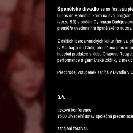
Španělské divadlo
se na festivalu př
Luces de Bohemia, které na svůj program te
(verze 8.0) v podání Gymnázia Budějovick
premiéře uvedena hra španělského autora Ca
Z dalších iberoamerických kultur festival p
(v Santiago de Chile) přenášena přes inter
hudební produkce v klubu Chapeau Rouge, 
performance a gurmánské zážitky z mexick
Předprodej vstupenek začíná v Divadle v 
3.4.
tisková konference
15:00 Divadelní ústav společná prezent
zahájení festivalu