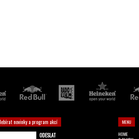
debírat novinky a program akcí
MENU
HOME