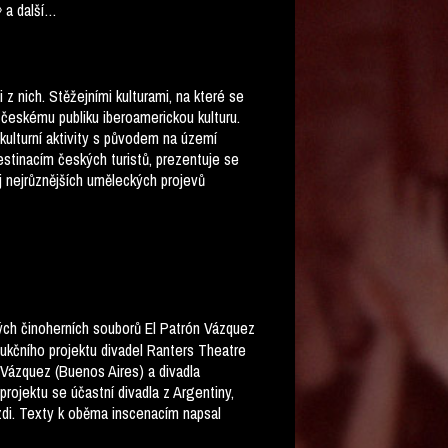
◊ a další…
 nich. Stěžejními kulturami, na které se
českému publiku iberoamerickou kulturu.
 kulturní aktivity s původem na území
estinacím českých turistů, prezentuje se
oj nejrůznějších uměleckých projevů
ch činoherních souborů El Patrón Vázquez
ukčního projektu divadel Ranters Theatre
 Vázquez (Buenos Aires) a divadla
projektu se účastní divadla z Argentiny,
 zdi. Texty k oběma inscenacím napsal