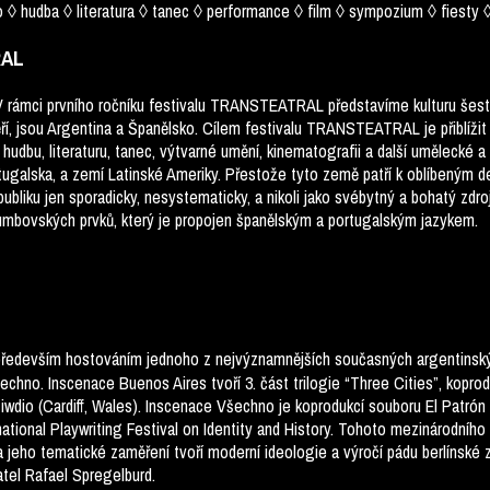
◊ hudba ◊ literatura ◊ tanec ◊ performance ◊ film ◊ sympozium ◊ fiesty 
RAL
V rámci prvního ročníku festivalu TRANSTEATRAL představíme kulturu šesti z
, jsou Argentina a Španělsko. Cílem festivalu TRANSTEATRAL je přiblížit 
hudbu, literaturu, tanec, výtvarné umění, kinematografii a další umělecké a
rtugalska, a zemí Latinské Ameriky. Přestože tyto země patří k oblíbeným d
ubliku jen sporadicky, nesystematicky, a nikoli jako svébytný a bohatý zdr
umbovských prvků, který je propojen španělským a portugalským jazykem.
ředevším hostováním jednoho z nejvýznamnějších současných argentinský
hno. Inscenace Buenos Aires tvoří 3. část trilogie “Three Cities”, koprod
tiwdio (Cardiff, Wales). Inscenace Všechno je koprodukcí souboru El Patrón
national Playwriting Festival on Identity and History. Tohoto mezinárodního 
 a jeho tematické zaměření tvoří moderní ideologie a výročí pádu berlínské
atel Rafael Spregelburd.