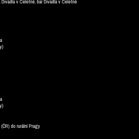
Divadla v Celetné, bar Divadla v Celetné
na
y)
na
y)
(ČR) do rurální Pragy