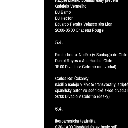
Raquel Madrid: Souhlas daný předem
Gabriela Vermelho
DJ Barrio
DJ Hector
Eduardo Peralta Velasco aka Lion
20:00-05:00 Chapeau Rouge
5.4.
Fin de fiesta: Neděle (v Santiago de Chile
Daniel Reyes a Ana Harcha, Chile
15:00 Divadlo v Celetné (nonverbál)
Carlos Be: Čekanky
násilí a naděje v životě transvestity, strip
španělský autor ve scénické skice divadla 
20:00 Divadlo v Celetné (česky)
6.4.
Iberoamerická teatralita
9:30-14:00 Divadelní ústav (malý sál)