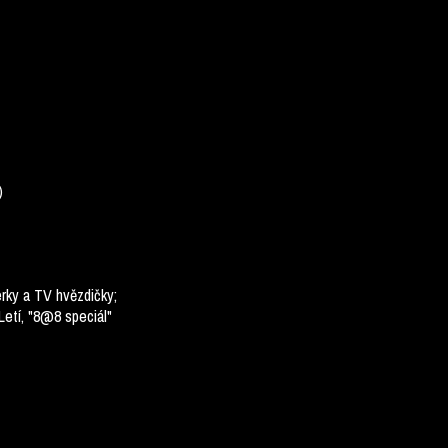
)
térky a TV hvězdičky;
Letí, "8@8 speciál"