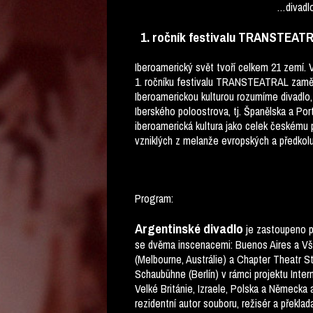
…divadlo 
1. ročník festivalu TRANSTEAT
Iberoamerický svět tvoří celkem 21 zemí. 
1. ročníku festivalu TRANSTEATRAL zaměří
Iberoamerickou kulturou rozumíme divadlo, 
Iberského poloostrova, tj. Španělska a Po
iberoamerická kultura jako celek českému p
vzniklých z melanže evropských a předkol
Program:
Argentinské divadlo
je zastoupeno p
se dvěma inscenacemi: Buenos Aires a Všec
(Melbourne, Austrálie) a Chapter Theatr S
Schaubühne (Berlín) v rámci projektu Inter
Velké Británie, Izraele, Polska a Německa
rezidentní autor souboru, režisér a překlad