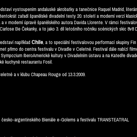
edstaví vystoupením andaluské akrobatky a tanečnice Raquel Madrid, liter
ntokrát zařadí španělské divadelní texty 20. století a moderní verzí klasi
á a v moderní úpravě španělského autora Davida Llorente. V rámci festiva
rlose Be Čekanky, a to jako 3. díl letošního ročníku scénických skic 8v8 D
Chile
ředstaví například
, a to speciální festivalovou performací skupiny F
net přímo do centra festivalu v Divadle v Celetné. Festival dále nabízí fil
Sympozium IberoAmerické kultury v Divadelním ústavu a na Katedře divad
é kuchyně restaurantu Fosil.
Celetné a v klubu Chapeau Rouge od 13.3.2009.
ace česko-argentinského Bienále e-Golems a festivalu TRANSTEATRAL