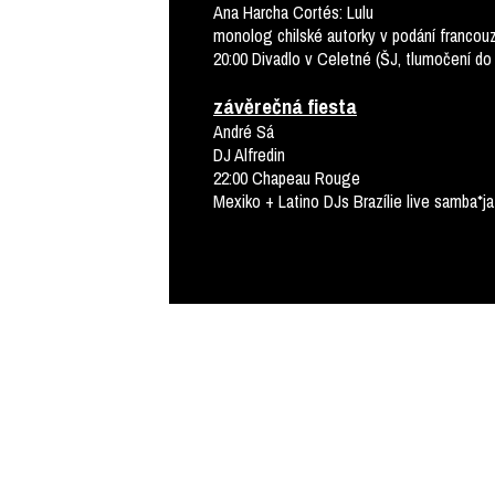
Ana Harcha Cortés: Lulu
monolog chilské autorky v podání francou
20:00 Divadlo v Celetné (ŠJ, tlumočení do
závěrečná fiesta
André Sá
DJ Alfredin
22:00 Chapeau Rouge
Mexiko + Latino DJs Brazílie live samba*j