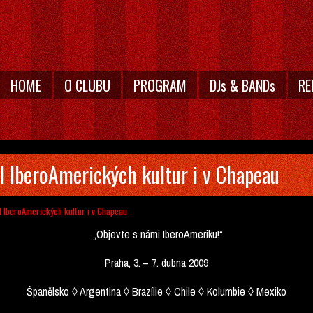
HOME
O CLUBU
PROGRAM
DJs & BANDs
RE
 IberoAmerických kultur i v Chapeau
 IberoAmerických kultur i v Chapeau
„Objevte s námi IberoAmeriku!“
Praha, 3. – 7. dubna 2009
Španělsko ◊ Argentina ◊ Brazílie ◊ Chile ◊ Kolumbie ◊ Mexiko