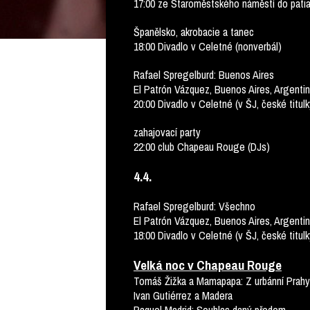
17:00 ze Staroměstského náměstí do patia 
Španělsko, akrobacie a tanec
18:00 Divadlo v Celetné (nonverbál)
Rafael Spregelburd: Buenos Aires
El Patrón Vázquez, Buenos Aires, Argenti
20:00 Divadlo v Celetné (v ŠJ, české titulk
zahajovací party
22:00 club Chapeau Rouge (DJs)
4.4.
Rafael Spregelburd: Všechno
El Patrón Vázquez, Buenos Aires, Argenti
18:00 Divadlo v Celetné (v ŠJ, české titulk
Velká noc v Chapeau Rouge
Tomáš Žižka a Mamapapa: Z urbánní Prahy 
Ivan Gutiérrez a Madera