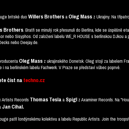
Willers Brothers
Oleg Mass
uge britské duo
a
z Ukrajiny. Na třípat
rs Brothers
. Bratři se minulý rok přesunuli do Berlína, kde se úspěšně eta
esor nebo Sisyphos. Od založení labelu WE_R HOUSE s berlínskou DJkou a p
 Decks nebo Deejay.de.
Oleg Mass
 producenta
z ukrajinského Donetsk. Oleg stojí za labelem F
e i na berlínském labelu Fachwerk. V Praze se představí vůbec poprvé.
te číst na
techno.cz
Thomas Tesla
Spigl
c Artists Records
a
z Axaminer Records. Na "Hou
a Jan Cihal.
ge patří londýnskému kolektivu a labelu Republic Artists. Join the troops!