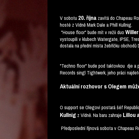
20. října
V sobotu
zavítá do Chapeau Ro
hosté z Vídně Mark Dale a Phill Kullnig.
Wille
"House floor" bude mít v režii duo
vystoupili v klubech Watergate, IPSE, Tr
dostala na přední místa žebříčku obchodů
"Techno floor" bude pod taktovkou dje a
Records singl Tightwerk, jeho práci najdet
Aktuální rozhovor s Olegem může
O support se Olegovi postará šéf Republi
Kullnig
Lillou 
z Vídně. Na baru zahraje
Předposlední říjnová sobota v
Chapeau Rou