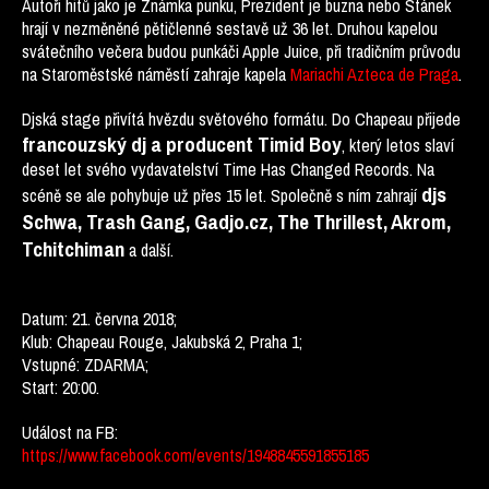
Autoři hitů jako je Známka punku, Prezident je buzna nebo Stánek
hrají v nezměněné pětičlenné sestavě už 36 let. Druhou kapelou
svátečního večera budou punkáči Apple Juice, při tradičním průvodu
na Staroměstské náměstí zahraje kapela
Mariachi Azteca de Praga
.
Djská stage přivítá hvězdu světového formátu. Do Chapeau přijede
francouzský dj a producent Timid Boy
, který letos slaví
deset let svého vydavatelství Time Has Changed Records. Na
djs
scéně se ale pohybuje už přes 15 let. Společně s ním zahrají
Schwa, Trash Gang, Gadjo.cz, The Thrillest, Akrom,
Tchitchiman
a další.
Datum: 21. června 2018;
Klub: Chapeau Rouge, Jakubská 2, Praha 1;
Vstupné: ZDARMA;
Start: 20:00.
Událost na FB:
https://www.facebook.com/events/
1948845591855185