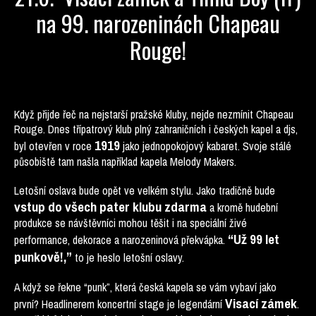
na 99. narozeninách Chapeau
Rouge!
Když přijde řeč na nejstarší pražské kluby, nejde nezmínit Chapeau
Rouge. Dnes třípatrový klub plný zahraničních i českých kapel a djs,
1919
byl otevřen v roce
jako jednopokojový kabaret. Svoje stálé
působiště tam našla například kapela Melody Makers.
Letošní oslava bude opět ve velkém stylu. Jako tradičně bude
vstup do všech pater klubu zdarma
a kromě hudební
produkce se návštěvníci mohou těšit i na speciální živé
“Už 99 let
performance, dekorace a narozeninová překvápka.
punkově!,”
to je heslo letošní oslavy.
A když se řekne “punk”, která česká kapela se vám vybaví jako
Visací zámek
první? Headlinerem koncertní stage je legendární
.