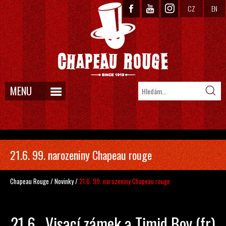
CZ
EN
MENU
21.6. 99. narozeniny Chapeau rouge
Chapeau Rouge
/
Novinky
/
21.6. 99. narozeniny Chapeau rouge
21.6.
Visací zámek a Timid Boy (fr)