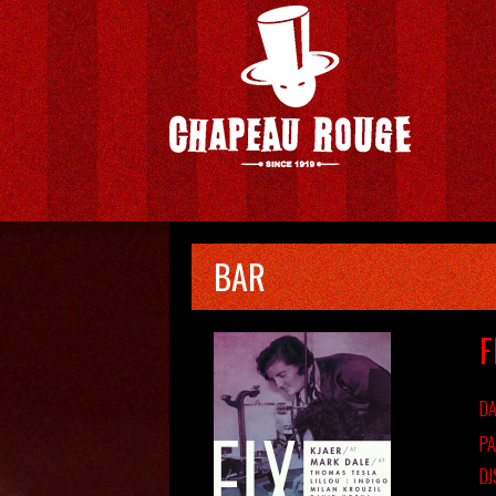
BAR
F
DA
PA
DJ