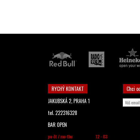
RYCHÝ KONTAKT
Chci o
JAKUBSKÁ 2, PRAHA 1
tel. 222316328
BAR OPEN
po-čt / mo-thu
12 - 03