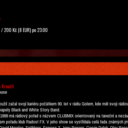
3
 / 200 Kč (8 EUR) po 23:00
 Kroužil
ouse
oužil začal svojí kariéru počátkem 90. let v rádiu Golem, kde měl svoji rád
kapely Black and White Story Band.
 1999 má rádiový pořad s názvem CLUBMIX orientovaný na taneční a nezávis
em pořadu klub Radost FX. V jeho show se vystřídala celá řada známých jm
avid Morales, Faithless, Express 2, Jerry Ropero, Corvin Dalek, Olav Basoski