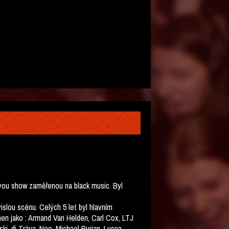
iovou show zaměřenou na black music. Byl
lou scénu. Celých 5 let byl hlavním
en jako : Armand Van Helden, Carl Cox, LTJ
, dj Tráva, Neo, Michael Burian, Lucca.....