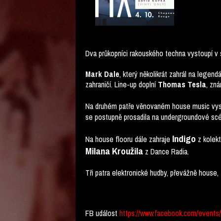
Dva průkopníci rakouského techna vystoupí v s
Mark Dale
, který několikrát zahrál na legend
zahraničí. Line-up doplní
Thomas Tesla
, zn
Na druhém patře věnovaném house music vy
se postupně prosadila na undergroundové scé
Indigo
Na house flooru dále zahraje
z kolekt
Milana Kroužila
z Dance Radia.
Tři patra elektronické hudby, převážně house, 
FB událost
https://www.facebook.com/events