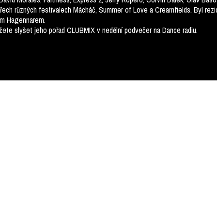
třech různých festivalech Mácháč, Summer of Love a Creamfields. Byl rezid
em Hagennarem.
žete slyšet jeho pořad CLUBMIX v nedělní podvečer na Dance radiu.