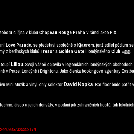
obotu 4. října v klubu
Chapeau Rouge Praha
v rámci akce
FIX
.
ární
Love Parade
, se představí společně s
Kjaerem
, jenž sdílel pódium 
ámý z berlínských klubů
Tresor
a
Golden Gate
i londýnského
Club Egg
.
Lillou
stoupí
. Svoji vášeň objevila v legendárních londýnských obchodech 
ně v Praze, Londýně i Brightonu. Jako členka bookingové agentury Eastba
David Kopka
ivu Mini Muzik a vinyl-only selektor
. Bar floor bude patři
techno, disco a jejich deriváty, v podání jak zahraničních hostů, tak lokální
/24409857325352174