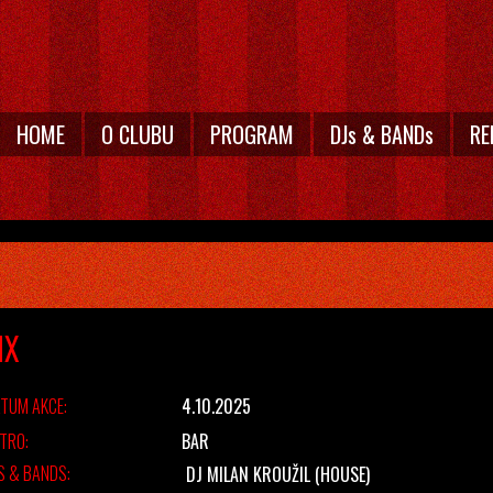
HOME
O CLUBU
PROGRAM
DJs & BANDs
RE
IX
TUM AKCE:
4.10.2025
TRO:
BAR
S & BANDS:
DJ MILAN KROUŽIL
(HOUSE)