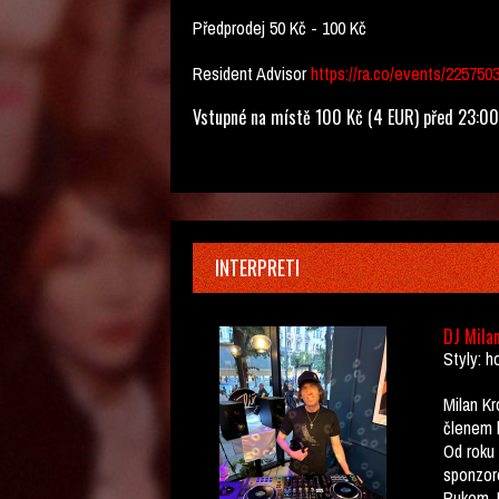
Předprodej 50 Kč - 100 Kč
Resident Advisor
https://ra.co/events/225750
Vstupné na místě 100 Kč (4 EUR) před 23:00
INTERPRETI
DJ Milan
Styly: h
Milan Kr
členem 
Od roku
sponzor
Bukem, D