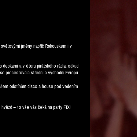
se světovými jmény napříč Rakouskem i v
s deskami a v éteru pirátského rádia, odkud
se procestovala střední a východní Evropu.
t všem odstínům disco a house pod vedením
ch hvězd – to vše vás čeká na party FIX!